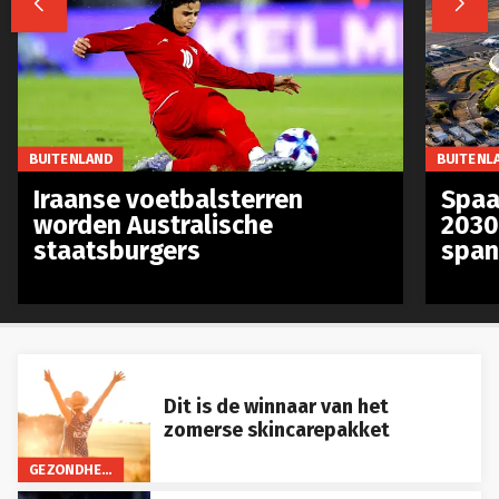
BUITENLAND
BUITENL
Iraanse voetbalsterren
Spaa
worden Australische
2030
staatsburgers
span
Dit is de winnaar van het
zomerse skincarepakket
GEZONDHEID