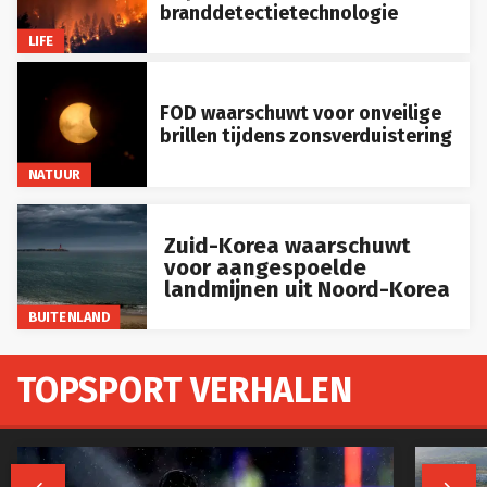
branddetectietechnologie
LIFE
FOD waarschuwt voor onveilige
brillen tijdens zonsverduistering
NATUUR
Zuid-Korea waarschuwt
voor aangespoelde
landmijnen uit Noord-Korea
BUITENLAND
TOPSPORT VERHALEN

