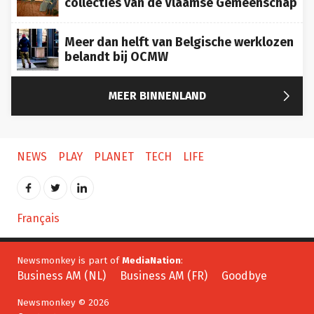
Meer dan helft van Belgische werklozen
belandt bij OCMW

MEER BINNENLAND
NEWS
PLAY
PLANET
TECH
LIFE
Français
Newsmonkey is part of
MediaNation
:
Business AM (NL)
Business AM (FR)
Goodbye
Newsmonkey © 2026
Contact