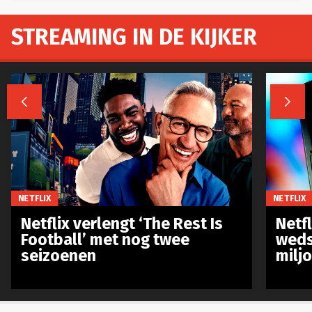
STREAMING IN DE KIJKER


NETFLIX
NETFLIX
Netflix verlengt ‘The Rest Is
Netf
Football’ met nog twee
weds
seizoenen
milj