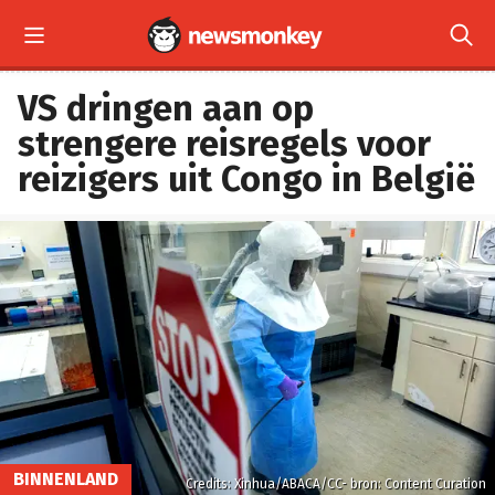


VS dringen aan op
strengere reisregels voor
reizigers uit Congo in België
BINNENLAND
Credits: Xinhua/ABACA/CC- bron: Content Curation