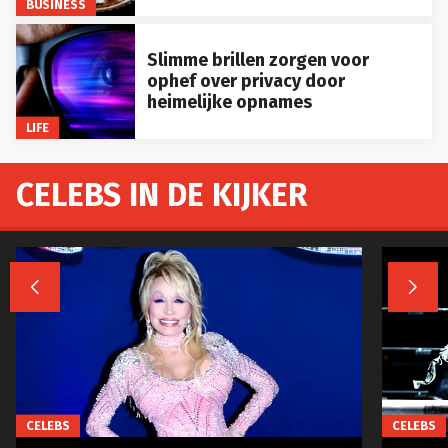
BUSINESS
Slimme brillen zorgen voor
ophef over privacy door
heimelijke opnames
LIFE
CELEBS IN DE KIJKER


CELEBS
CELEBS