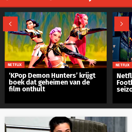


NETFLIX
NETFLIX
‘KPop Demon Hunters’ krijgt
Netfl
boek dat geheimen van de
Foot
film onthult
seiz