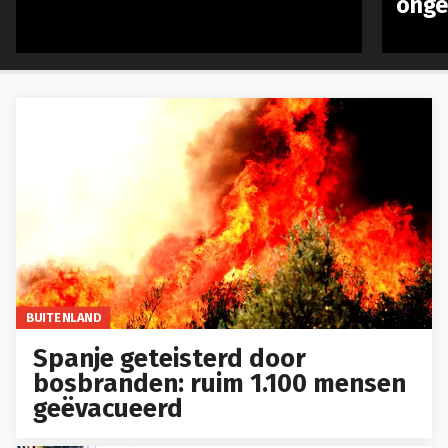
ongev
BUITENLAND
Spanje geteisterd door
bosbranden: ruim 1.100 mensen
geëvacueerd