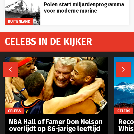
Polen start miljardenprogramma
voor moderne marine
BUITENLAND
CELEBS IN DE KIJKER


CELEBS
CELEBS
NBA Hall of Famer Don Nelson
Reco
overlijdt op 86-jarige leeftijd
Whis