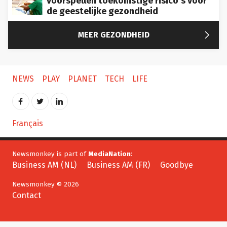
voorspellen toekomstige risico’s voor
de geestelijke gezondheid

MEER GEZONDHEID
NEWS
PLAY
PLANET
TECH
LIFE
Français
Newsmonkey is part of
MediaNation
:
Business AM (NL)
Business AM (FR)
Goodbye
Newsmonkey © 2026
Contact