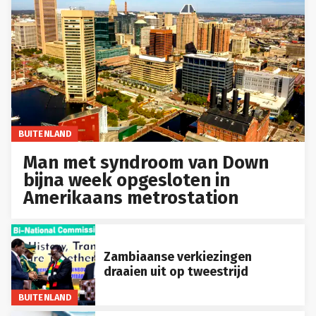
BUITENLAND
Man met syndroom van Down
bijna week opgesloten in
Amerikaans metrostation
Zambiaanse verkiezingen
draaien uit op tweestrijd
BUITENLAND