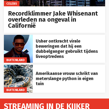
CELEBS
Recordklimmer Jake Whisenant
overleden na ongeval in
Californië
Usher ontkracht virale
beweringen dat hij een
dubbelganger gebruikt tijdens
liveoptredens
BUITENLAND
Amerikaanse vrouw schrikt van
meterslange python in eigen
tuin
BUITENLAND
STREAMING IN DE KIJKER