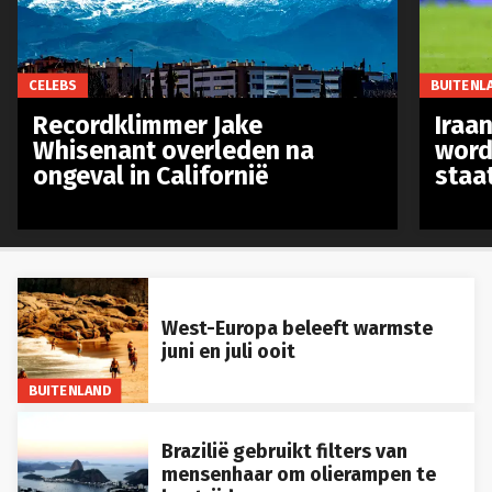
CELEBS
BUITENL
Recordklimmer Jake
Iraa
Whisenant overleden na
word
ongeval in Californië
staa
West-Europa beleeft warmste
juni en juli ooit
BUITENLAND
Brazilië gebruikt filters van
mensenhaar om olierampen te