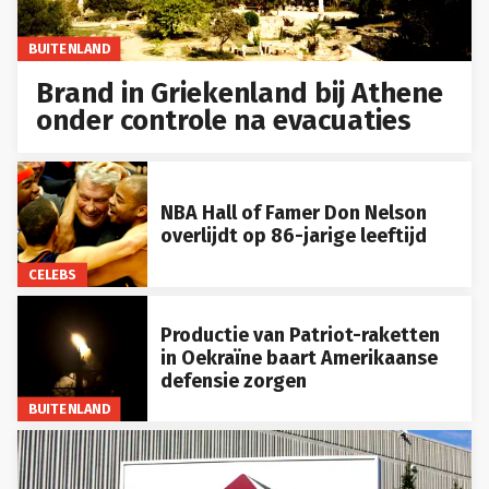
BUITENLAND
Brand in Griekenland bij Athene
onder controle na evacuaties
NBA Hall of Famer Don Nelson
overlijdt op 86-jarige leeftijd
CELEBS
Productie van Patriot-raketten
in Oekraïne baart Amerikaanse
defensie zorgen
BUITENLAND