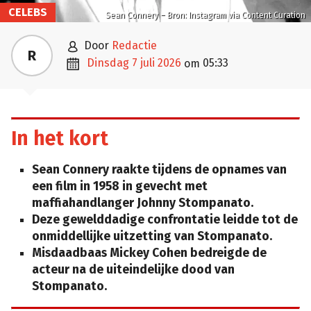
CELEBS
Sean Connery – Bron: Instagram via Content Curation

door
Redactie
R

dinsdag 7 juli 2026
05:33
om
In het kort
Sean Connery raakte tijdens de opnames van
een film in 1958 in gevecht met
maffiahandlanger Johnny Stompanato.
Deze gewelddadige confrontatie leidde tot de
onmiddellijke uitzetting van Stompanato.
Misdaadbaas Mickey Cohen bedreigde de
acteur na de uiteindelijke dood van
Stompanato.