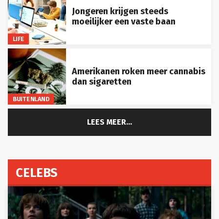
Jongeren krijgen steeds
moeilijker een vaste baan
LIFE
Amerikanen roken meer cannabis
dan sigaretten
BUITENLAND
LEES MEER...
CELEBS