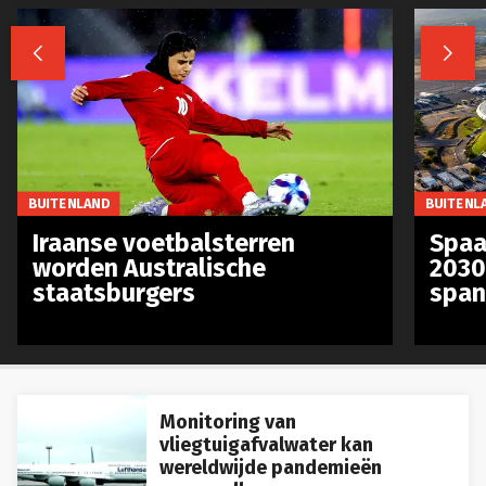


BUITENLAND
BUITENL
Iraanse voetbalsterren
Spaa
worden Australische
2030
staatsburgers
span
Monitoring van
vliegtuigafvalwater kan
wereldwijde pandemieën
voorspellen