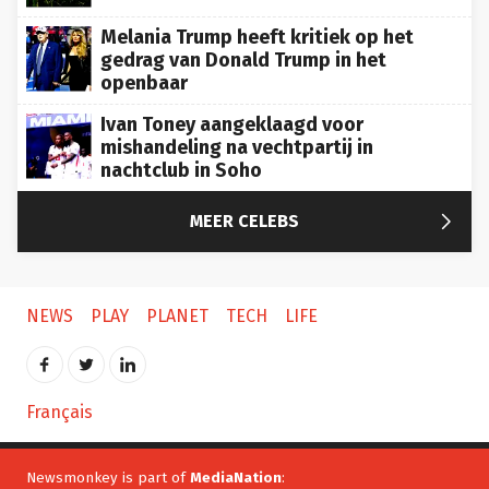
Melania Trump heeft kritiek op het
gedrag van Donald Trump in het
openbaar
Ivan Toney aangeklaagd voor
mishandeling na vechtpartij in
nachtclub in Soho

MEER CELEBS
NEWS
PLAY
PLANET
TECH
LIFE
Français
Newsmonkey is part of
MediaNation
: