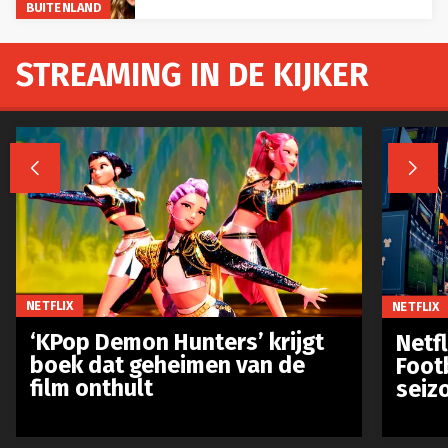
BUITENLAND
STREAMING IN DE KIJKER


NETFLIX
NETFLIX
‘KPop Demon Hunters’ krijgt
Netfl
boek dat geheimen van de
Foot
film onthult
seiz