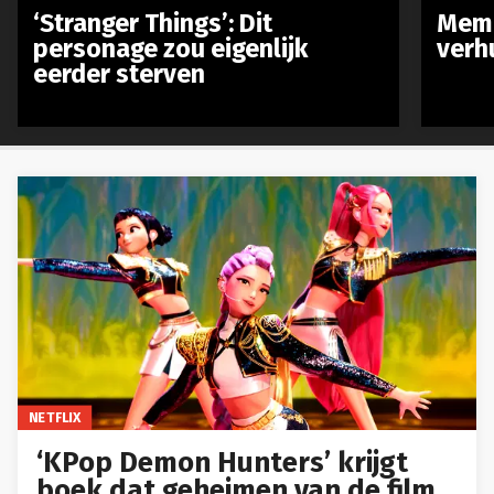
‘Stranger Things’: Dit
Meme
personage zou eigenlijk
verh
eerder sterven
NETFLIX
‘KPop Demon Hunters’ krijgt
boek dat geheimen van de film