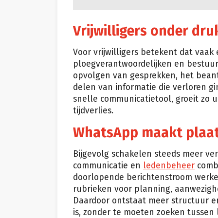
Vrijwilligers onder dr
Voor vrijwilligers betekent dat vaak
ploegverantwoordelijken en bestuur
opvolgen van gesprekken, het bean
delen van informatie die verloren g
snelle communicatietool, groeit zo u
tijdverlies.
WhatsApp maakt plaat
Bijgevolg schakelen steeds meer ve
communicatie en
ledenb
e
heer
combi
doorlopende berichtenstroom werken
rubrieken voor planning, aanwezighe
Daardoor ontstaat meer structuur e
is, zonder te moeten zoeken tussen 