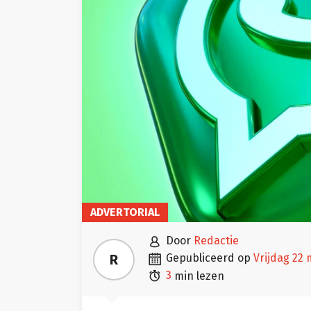
ADVERTORIAL

door
Redactie

R
gepubliceerd op
vrijdag 22

3
min lezen