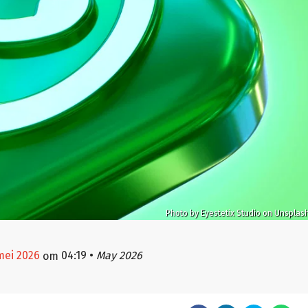
Photo by Eyestetix Studio on Unsplas
 mei 2026
04:19
•
May 2026
om