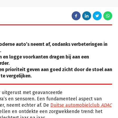
moderne auto’s neemt af, ondanks verbeteringen in
.
en en logge voorkanten dragen bij aan een
rder.
n prioriteit geven aan goed zicht door de stoel aan
te vergelijken.
r uitgerust met geavanceerde
era’s en sensoren. Een fundamenteel aspect van
der, neemt echter af. De
Duitse automobielclub
ADAC
llen en ontdekte een zorgwekkende trend: het
lechtert jaar na jaar.