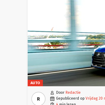
AUTO

door
Redactie

R
gepubliceerd op
vrijdag 20

4
min lezen