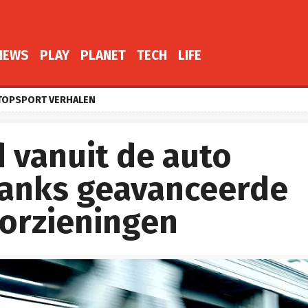
NEWS
PLAY
PLANET
TECH
LIFE
TOPSPORT VERHALEN
 vanuit de auto
anks geavanceerde
oorzieningen