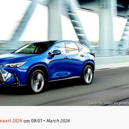
Garvin St. Villier via pexel
 maart 2026
08:01
•
March 2026
om