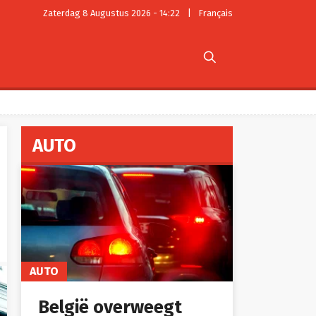
Zaterdag 8 Augustus 2026 - 14:22
|
Français

AUTO
AUTO
België overweegt