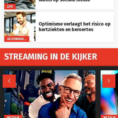
LIFE
Optimisme verlaagt het risico op
hartziekten en beroertes
GEZONDHEID
STREAMING IN DE KIJKER


NETFLIX
NETFLIX