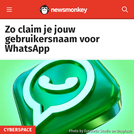


Zo claim je jouw
gebruikersnaam voor
WhatsApp
CYBERSPACE
Photo by Eyestetix Studio on Unsplash