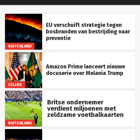
EU verschuift strategie tegen
bosbranden van bestrijding naar
preventie
BUITENLAND
Amazon Prime lanceert nieuwe
docuserie over Melania Trump
CELEBS
Britse ondernemer
verdient miljoenen met
zeldzame voetbalkaarten
BUITENLAND