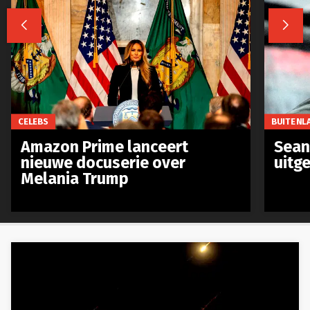


CELEBS
BUITENL
Amazon Prime lanceert
Sean 
nieuwe docuserie over
uitg
Melania Trump