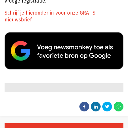
vroege registratie.
Schrijf je hieronder in voor onze GRATIS
nieuwsbrief