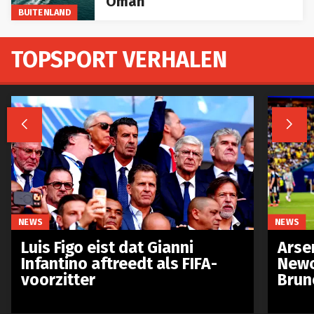
BUITENLAND
TOPSPORT VERHALEN


NEWS
NEWS
Luis Figo eist dat Gianni
Arse
Infantino aftreedt als FIFA-
Newc
voorzitter
Brun