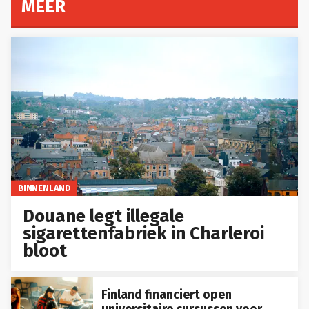
MEER
BINNENLAND
Douane legt illegale
sigarettenfabriek in Charleroi
bloot
Finland financiert open
universitaire cursussen voor