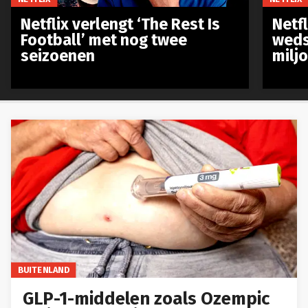
Netflix verlengt ‘The Rest Is
Netf
Football’ met nog twee
weds
seizoenen
milj
BUITENLAND
GLP-1-middelen zoals Ozempic