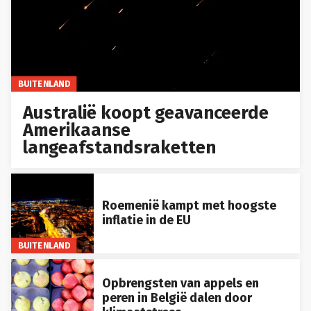
BUITENLAND
Australië koopt geavanceerde
Amerikaanse
langeafstandsraketten
Roemenië kampt met hoogste
inflatie in de EU
BUITENLAND
Opbrengsten van appels en
peren in België dalen door