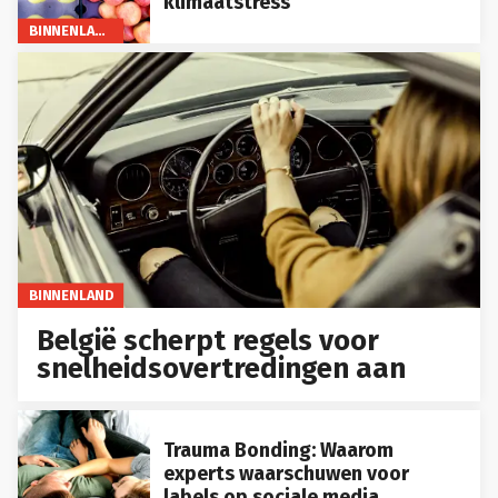
klimaatstress
BINNENLAND
BINNENLAND
België scherpt regels voor
snelheidsovertredingen aan
Trauma Bonding: Waarom
experts waarschuwen voor
labels op sociale media