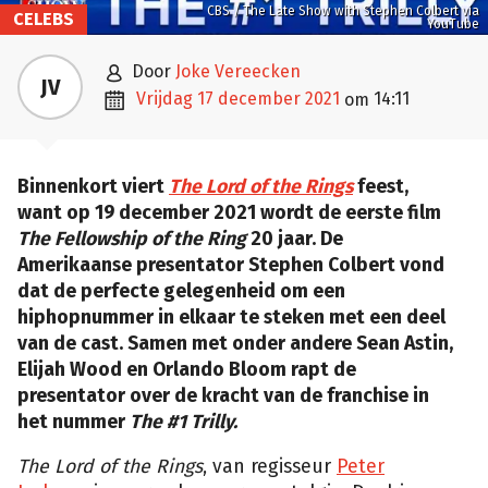
CBS / The Late Show with Stephen Colbert via
CELEBS
YouTube

door
Joke Vereecken
JV

vrijdag 17 december 2021
14:11
om
Binnenkort viert
The Lord of the Rings
feest,
want op 19 december 2021 wordt de eerste film
The Fellowship of the Ring
20 jaar. De
Amerikaanse presentator Stephen Colbert vond
dat de perfecte gelegenheid om een
hiphopnummer in elkaar te steken met een deel
van de cast. Samen met onder andere Sean Astin,
Elijah Wood en Orlando Bloom rapt de
presentator over de kracht van de franchise in
het nummer
The #1 Trilly.
The Lord of the Rings
, van regisseur
Peter