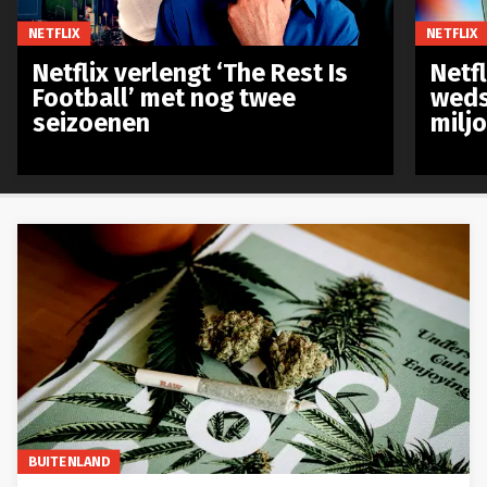
NETFLIX
NETFLIX
Netflix verlengt ‘The Rest Is
Netf
Football’ met nog twee
weds
seizoenen
milj
BUITENLAND