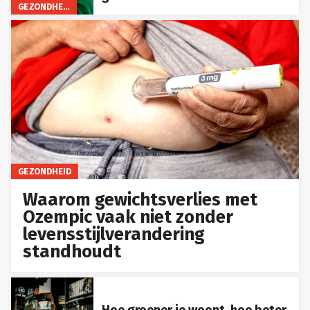
GEZONDHEID
GEZONDHEID
Waarom gewichtsverlies met
Ozempic vaak niet zonder
levensstijlverandering
standhoudt
Hoe groener je woont, hoe beter