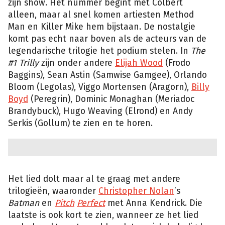
zijn show. Het nummer begint met Colbert
alleen, maar al snel komen artiesten Method
Man en Killer Mike hem bijstaan. De nostalgie
komt pas echt naar boven als de acteurs van de
legendarische trilogie het podium stelen. In
The
#1 Trilly
zijn onder andere
Elijah Wood
(Frodo
Baggins), Sean Astin (Samwise Gamgee),
Orlando
Bloom (Legolas),
Viggo Mortensen (Aragorn),
Billy
Boyd
(Peregrin), Dominic Monaghan (Meriadoc
Brandybuck), Hugo Weaving (Elrond) en Andy
Serkis (Gollum) te zien en te horen.
Het lied dolt maar al te graag met andere
trilogieën, waaronder
Christopher Nolan
’s
Batman
en
Pitch
Perfect
met Anna Kendrick. Die
laatste is ook kort te zien, wanneer ze het lied