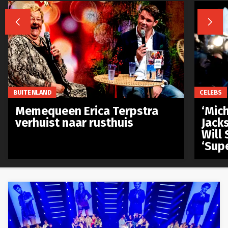


BUITENLAND
CELEBS
Memequeen Erica Terpstra
‘Mich
verhuist naar rusthuis
Jack
Will 
‘Sup