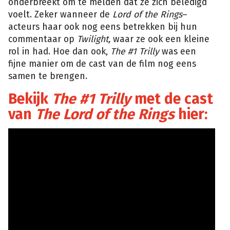
onderbreekt om te melden dat ze zich beledigd
voelt. Zeker wanneer de
Lord of the Rings
–
acteurs haar ook nog eens betrekken bij hun
commentaar op
Twilight,
waar ze ook een kleine
rol in had. Hoe dan ook,
The #1 Trilly
was een
fijne manier om de cast van de film nog eens
samen te brengen.
Bekijk
The #1 Trilly
met de cast
van
The Lord of the Rings
hier: