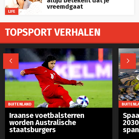
vreemdgaat
LIFE
TOPSPORT VERHALEN


BUITENLAND
BUITENL
Iraanse voetbalsterren
Spaa
worden Australische
2030
staatsburgers
span