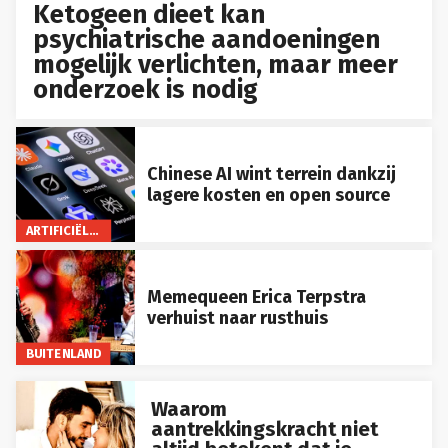
Ketogeen dieet kan
psychiatrische aandoeningen
mogelijk verlichten, maar meer
onderzoek is nodig
Chinese AI wint terrein dankzij
lagere kosten en open source
ARTIFICIËLE INTELLIGENTIE
Memequeen Erica Terpstra
verhuist naar rusthuis
BUITENLAND
Waarom
aantrekkingskracht niet
altijd betekent dat je