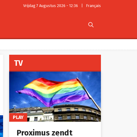
Vrijdag 7 Augustus 2026 - 12:36
|
Français

TV
PLAY
Proximus zendt