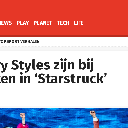
NEWS
PLAY
PLANET
TECH
LIFE
TOPSPORT VERHALEN
 Styles zijn bij
en in ‘Starstruck’