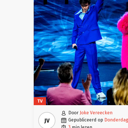
TV

door
Joke Vereecken

JV
gepubliceerd op
donderda

3
min lezen