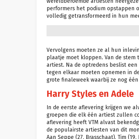
wereldberoemde artiesten neergezet
performers het podium opstappen om
volledig getransformeerd in hun mee
Vervolgens moeten ze al hun inlev
plaatje moet kloppen. Van de stem t
artiest. Na de optredens beslist een
tegen elkaar moeten opnemen in de 
grote finaleweek waarbij ze nog één
Harry Styles en Adele
In de eerste aflevering krijgen we alv
groepen die elk één artiest zullen co
aflevering heeft VTM alvast bekendge
de populairste artiesten van dit m
Aan Seppe (27, Brasschaat), Tim (19,