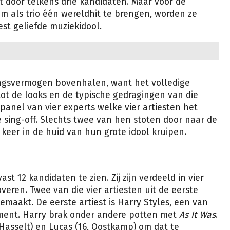
 door telkens drie kandidaten. Maar voor de
 als trio één wereldhit te brengen, worden ze
st geliefde muziekidool.
ingsvermogen bovenhalen, want het volledige
ot de looks en de typische gedragingen van die
 panel van vier experts welke vier artiesten het
sing-off. Slechts twee van hen stoten door naar de
 keer in de huid van hun grote idool kruipen.
ast 12 kandidaten te zien. Zij zijn verdeeld in vier
veren. Twee van die vier artiesten uit de eerste
maakt. De eerste artiest is Harry Styles, een van
oment. Harry brak onder andere potten met
As It Was
.
 Hasselt) en Lucas (16, Oostkamp) om dat te