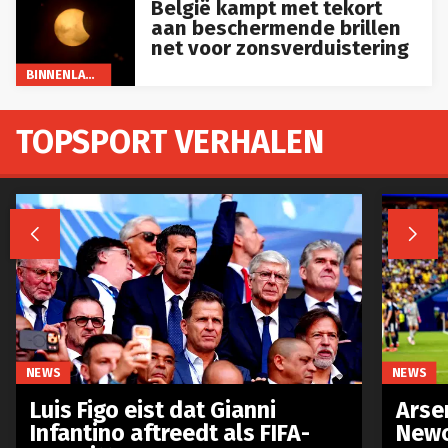
aan beschermende brillen
net voor zonsverduistering
BINNENLAND
TOPSPORT VERHALEN


NEWS
NEWS
Luis Figo eist dat Gianni
Arse
Infantino aftreedt als FIFA-
Newc
voorzitter
Brun