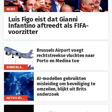
NEWS
Luis Figo eist dat Gianni
Infantino aftreedt als FIFA-
voorzitter
Brussels Airport voegt
rechtstreekse vluchten naar
Porto en Medina toe
BINNENLAND
AI-modellen gebruikten
misleiding om beveiliging te
omzeilen, blijkt uit Brits
onderzoek
ARTIFICIËLE INTELLIGENTIE
België kampt met tekort