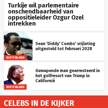
Turkije wil parlementaire
onschendbaarheid van
oppositieleider Ozgur Ozel
intrekken
Sean ‘Diddy’ Combs’ vrijlating
uitgesteld tot februari 2028
BUITENLAND
Gewapende man gearresteerd in
het golfresort van Trump in
Californië
BUITENLAND
CELEBS IN DE KIJKER