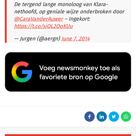
De tergend lange monoloog van Klara-
nethoofd, op geniale wijze onderbroken door
@CaraVanderAuwer
– Ingekort:
https://t.co/sjQL2QqKUu
— Jurgen (@aergn)
June 7, 2014