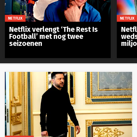
NETFLIX
NETFLIX
Netflix verlengt ‘The Rest Is
Netf
Football’ met nog twee
weds
seizoenen
milj