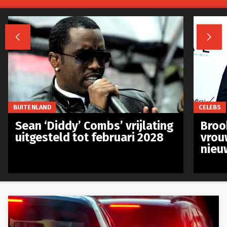


BUITENLAND
CELEBS
Sean ‘Diddy’ Combs’ vrijlating
Broo
uitgesteld tot februari 2028
vrou
nieu