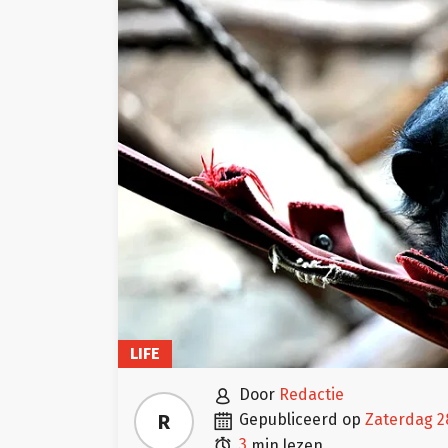
LIFE

door
Redactie

R
gepubliceerd op
zaterdag 2

3
min lezen