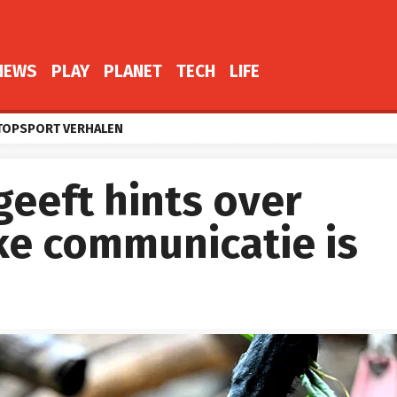
NEWS
PLAY
PLANET
TECH
LIFE
TOPSPORT VERHALEN
eeft hints over
ke communicatie is