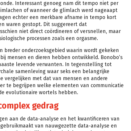
onde. Interessant genoeg nam dit tempo niet per
limlachen of wanneer de glimlach werd nageaapt
 zagen echter een merkbare afname in tempo kort
en waren gestopt. Dit suggereert dat
schien niet direct coördineren of versnellen, maar
iologische processen zoals een orgasme.
en breder onderzoeksgebied waarin wordt gekeken
h bij mensen en dieren hebben ontwikkeld. Bonobo’s
aaste levende verwanten. In tegenstelling tot
rchale samenleving waar seks een belangrijke
 te vergelijken met dat van mensen en andere
er te begrijpen welke elementen van communicatie
de evolutionaire wortels hebben.
 complex gedrag
agen aan de data-analyse en het kwantificeren van
ie gebruikmaakt van nauwgezette data-analyse en