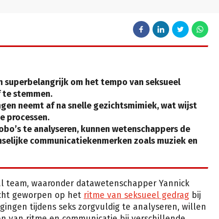
jn superbelangrijk om het tempo van seksueel
f te stemmen.
en neemt af na snelle gezichtsmimiek, wat wijst
e processen.
obo’s te analyseren, kunnen wetenschappers de
nselijke communicatiekenmerken zoals muziek en
al team, waaronder datawetenschapper Yannick
icht geworpen op het
ritme van seksueel gedrag
bij
ngen tijdens seks zorgvuldig te analyseren, willen
n van ritme en communicatie bij verschillende