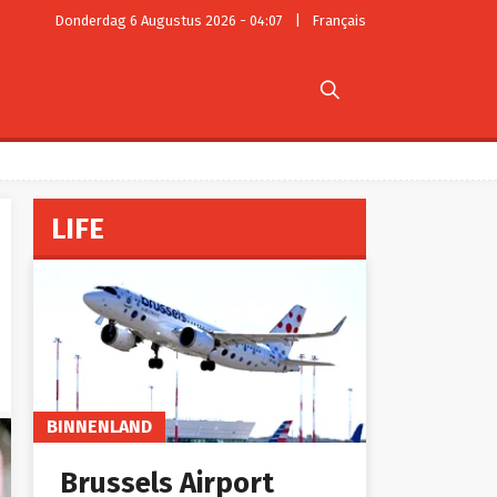
Donderdag 6 Augustus 2026 - 04:07
|
Français

LIFE
BINNENLAND
Brussels Airport