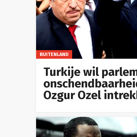
BUITENLAND
Turkije wil parle
onschendbaarheid
Ozgur Ozel intre