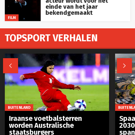
einde van het jaar
bekendgemaakt
FILM
TOPSPORT VERHALEN


BUITENLAND
BUITENL
Iraanse voetbalsterren
Spaa
worden Australische
2030
staatsburgers
span