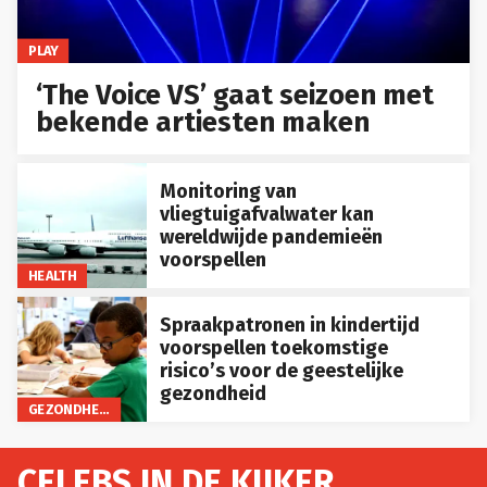
PLAY
‘The Voice VS’ gaat seizoen met
bekende artiesten maken
Monitoring van
vliegtuigafvalwater kan
wereldwijde pandemieën
voorspellen
HEALTH
Spraakpatronen in kindertijd
voorspellen toekomstige
risico’s voor de geestelijke
gezondheid
GEZONDHEID
CELEBS IN DE KIJKER