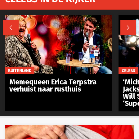


BUITENLAND
CELEBS
Memequeen Erica Terpstra
‘Mich
verhuist naar rusthuis
Jack
Will 
‘Sup