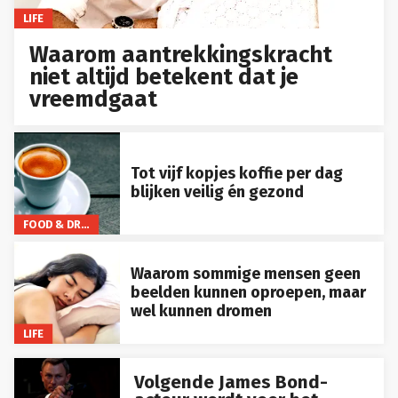
LIFE
Waarom aantrekkingskracht
niet altijd betekent dat je
vreemdgaat
Tot vijf kopjes koffie per dag
blijken veilig én gezond
FOOD & DRINKS
Waarom sommige mensen geen
beelden kunnen oproepen, maar
wel kunnen dromen
LIFE
Volgende James Bond-
acteur wordt voor het