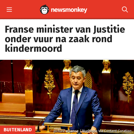


Franse minister van Justitie
onder vuur na zaak rond
kindermoord
BUITENLAND
picture alliance / NurPhoto via Content Curation