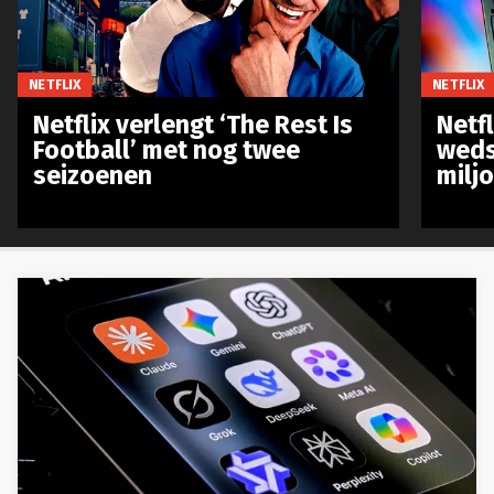
NETFLIX
NETFLIX
Netflix verlengt ‘The Rest Is
Netf
Football’ met nog twee
weds
seizoenen
milj