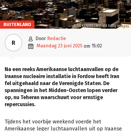
BUITENLAND
ATTA KENARE/AFP via Getty Images

door
Redactie
R

maandag 23 juni 2025
15:02
om
Na een reeks Amerikaanse luchtaanvallen op de
Iraanse nucleaire installatie in Fordow heeft Iran
fel uitgehaald naar de Verenigde Staten. De
spanningen in het Midden-Oosten lopen verder
op, nu Teheran waarschuwt voor ernstige
repercussies.
Tijdens het voorbije weekend voerde het
Amerikaanse leger luchtaanvallen uit op Iraanse