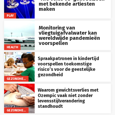
met bekende artiesten
maken
PLAY
Monitoring van
vliegtuigafvalwater kan
wereldwijde pandemieën
voorspellen
HEALTH
Spraakpatronen in kindertijd
voorspellen toekomstige
risico’s voor de geestelijke
gezondheid
GEZONDHEID
Waarom gewichtsverlies met
Ozempic vaak niet zonder
levensstijlverandering
standhoudt
GEZONDHEID