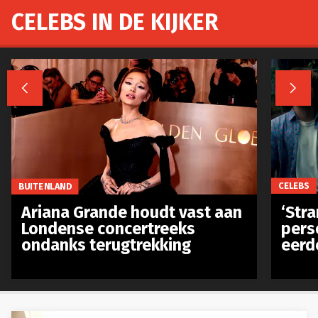
CELEBS IN DE KIJKER


CELEBS
BUITENLAND
‘Stra
Ariana Grande houdt vast aan
pers
Londense concertreeks
eerd
ondanks terugtrekking