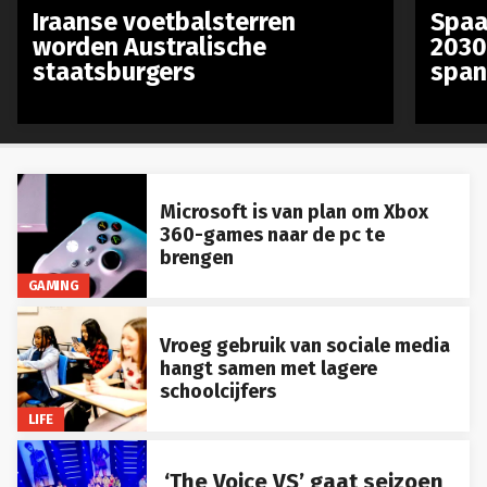
Iraanse voetbalsterren
Spaa
worden Australische
2030
staatsburgers
span
Microsoft is van plan om Xbox
360-games naar de pc te
brengen
GAMING
Vroeg gebruik van sociale media
hangt samen met lagere
schoolcijfers
LIFE
‘The Voice VS’ gaat seizoen