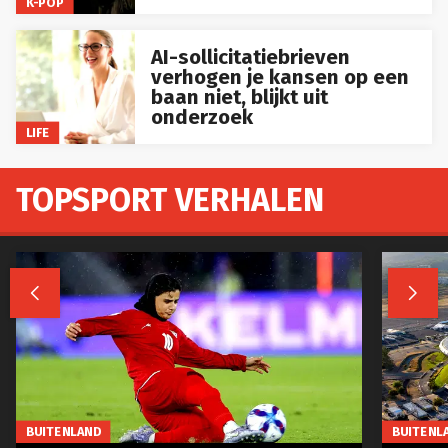
K-POP
AI-sollicitatiebrieven
verhogen je kansen op een
baan niet, blijkt uit
onderzoek
LIFE
TOPSPORT VERHALEN


BUITENLAND
BUITENL