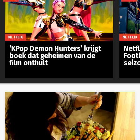
NETFLIX
NETFLIX
‘KPop Demon Hunters’ krijgt
Netfl
boek dat geheimen van de
Foot
film onthult
seiz