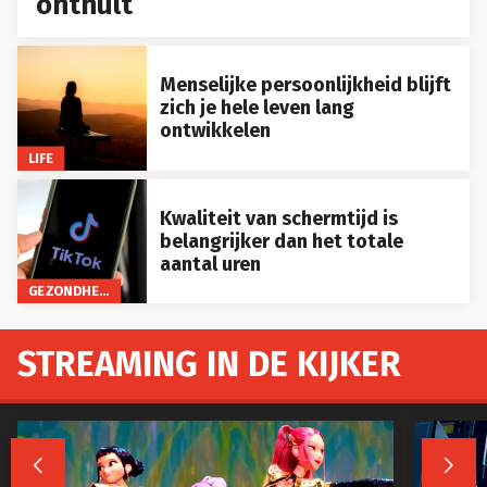
onthult
Menselijke persoonlijkheid blijft
zich je hele leven lang
ontwikkelen
LIFE
Kwaliteit van schermtijd is
belangrijker dan het totale
aantal uren
GEZONDHEID
STREAMING IN DE KIJKER

