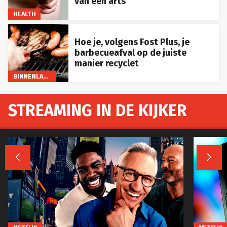
van een arts
HEALTH
Hoe je, volgens Fost Plus, je
barbecueafval op de juiste
manier recyclet
BINNENLAND
STREAMING IN DE KIJKER

