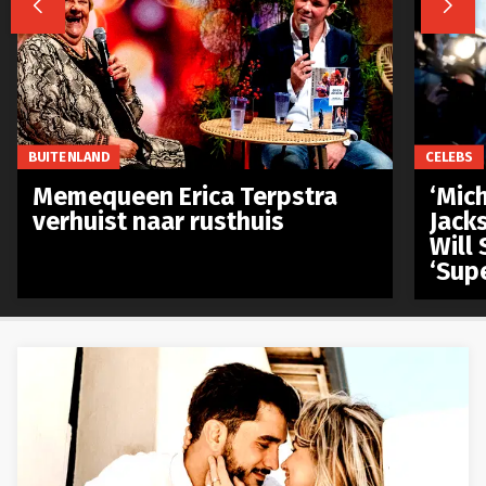


BUITENLAND
CELEBS
Memequeen Erica Terpstra
‘Mich
verhuist naar rusthuis
Jack
Will 
‘Sup