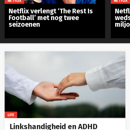
NETFLIX
NETFLIX
Netflix verlengt ‘The Rest Is
Netf
Football’ met nog twee
weds
seizoenen
milj
LIFE
Linkshandigheid en ADHD