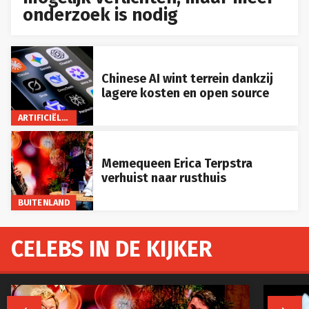
onderzoek is nodig
Chinese AI wint terrein dankzij
lagere kosten en open source
ARTIFICIËLE INTELLIGENTIE
Memequeen Erica Terpstra
verhuist naar rusthuis
BUITENLAND
CELEBS IN DE KIJKER