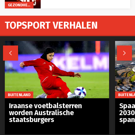
GEZONDHEID
TOPSPORT VERHALEN


BUITENLAND
BUITENL
Iraanse voetbalsterren
Spaa
worden Australische
2030
staatsburgers
span