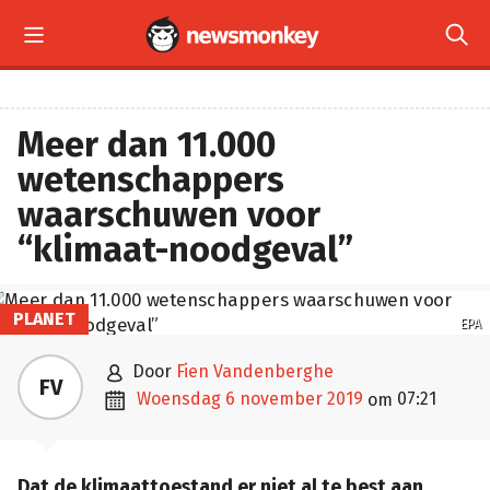


Meer dan 11.000
wetenschappers
waarschuwen voor
“klimaat-noodgeval”
PLANET
EPA

door
Fien Vandenberghe
FV

woensdag 6 november 2019
07:21
om
Dat de klimaattoestand er niet al te best aan