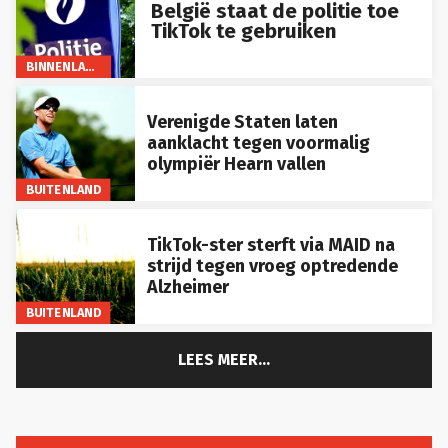
België staat de politie toe
TikTok te gebruiken
BINNENLAND
Verenigde Staten laten
aanklacht tegen voormalig
olympiër Hearn vallen
BUITENLAND
TikTok-ster sterft via MAID na
strijd tegen vroeg optredende
Alzheimer
BUITENLAND
LEES MEER...