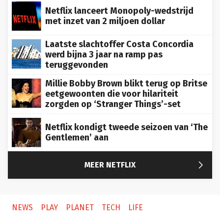
Netflix lanceert Monopoly-wedstrijd
met inzet van 2 miljoen dollar
Laatste slachtoffer Costa Concordia
werd bijna 3 jaar na ramp pas
teruggevonden
Millie Bobby Brown blikt terug op Britse
eetgewoonten die voor hilariteit
zorgden op ‘Stranger Things’-set
Netflix kondigt tweede seizoen van ‘The
Gentlemen’ aan

MEER NETFLIX
NEWS
PLAY
PLANET
TECH
LIFE