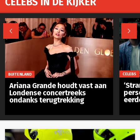
CELEBS IN DE KIJKER


CELEBS
BUITENLAND
‘Stra
Ariana Grande houdt vast aan
pers
Londense concertreeks
eerd
ondanks terugtrekking