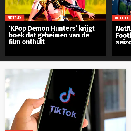
NETFLIX
NETFLIX
‘KPop Demon Hunters’ krijgt
Netfl
boek dat geheimen van de
Foot
film onthult
seiz