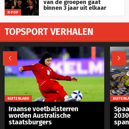
van de groepen gaat
binnen 3 jaar uit elkaar
K-POP
TOPSPORT VERHALEN


BUITENLAND
BUITENL
Iraanse voetbalsterren
Spaa
worden Australische
2030
staatsburgers
span