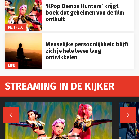
‘KPop Demon Hunters’ krijgt
boek dat geheimen van de film
onthult
NETFLIX
Menselijke persoonlijkheid blijft
zich je hele leven lang
ontwikkelen
LIFE
STREAMING IN DE KIJKER

