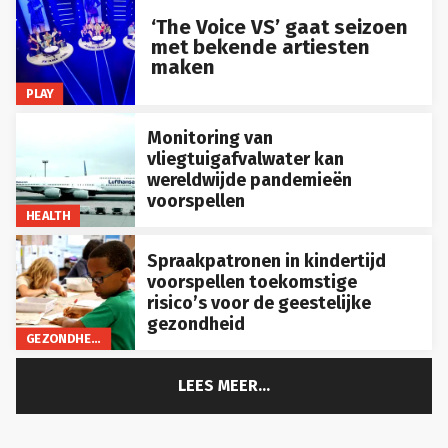
‘The Voice VS’ gaat seizoen
met bekende artiesten
maken
PLAY
Monitoring van
vliegtuigafvalwater kan
wereldwijde pandemieën
voorspellen
HEALTH
Spraakpatronen in kindertijd
voorspellen toekomstige
risico’s voor de geestelijke
gezondheid
GEZONDHEID
LEES MEER...