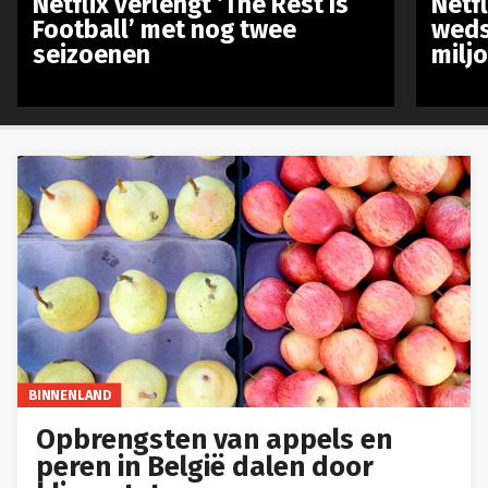
Netflix verlengt ‘The Rest Is
Netf
Football’ met nog twee
weds
seizoenen
milj
BINNENLAND
Opbrengsten van appels en
peren in België dalen door