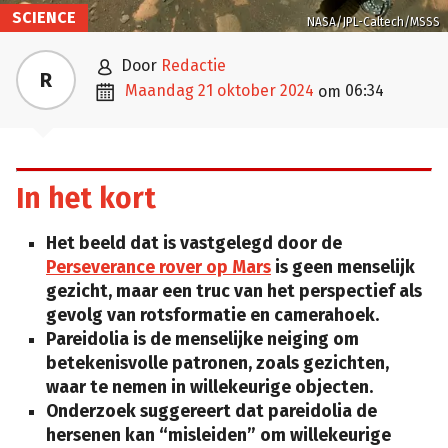
SCIENCE
NASA/JPL-Caltech/MSSS

door
Redactie
R

maandag 21 oktober 2024
06:34
om
In het kort
Het beeld dat is vastgelegd door de
Perseverance rover op Mars
is geen menselijk
gezicht, maar een truc van het perspectief als
gevolg van rotsformatie en camerahoek.
Pareidolia is de menselijke neiging om
betekenisvolle patronen, zoals gezichten,
waar te nemen in willekeurige objecten.
Onderzoek suggereert dat pareidolia de
hersenen kan “misleiden” om willekeurige