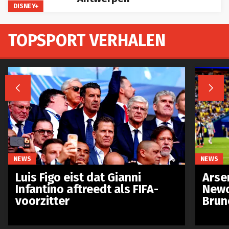
DISNEY+
TOPSPORT VERHALEN


NEWS
NEWS
Luis Figo eist dat Gianni
Arse
Infantino aftreedt als FIFA-
Newc
voorzitter
Brun