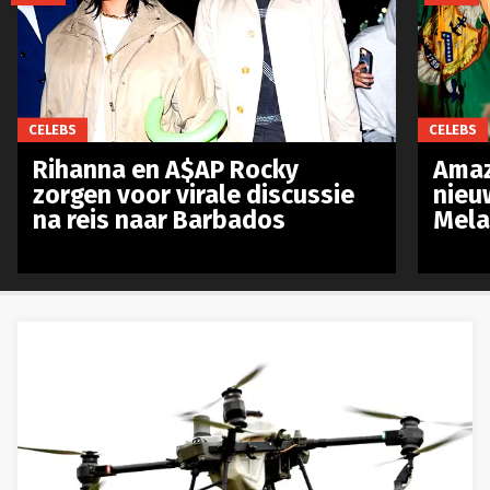
CELEBS
CELEBS
Rihanna en A$AP Rocky
Amaz
zorgen voor virale discussie
nieu
na reis naar Barbados
Mela