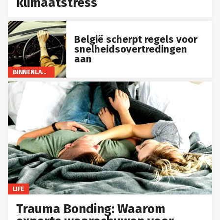
klimaatstress
België scherpt regels voor
snelheidsovertredingen
aan
BINNENLAND
LIFE
Trauma Bonding: Waarom