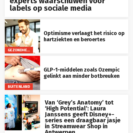
experts waarschuwen voor
labels op sociale media
Optimisme verlaagt het risico op
hartziekten en beroertes
GEZONDHEID
GLP-1-middelen zoals Ozempic
gelinkt aan minder botbreuken
BUITENLAND
Van ‘Grey’s Anatomy’ tot
‘High Potential’: Laura
Janssens geeft Disney+-
series een draagbaar jasje
in Streamwear Shop in
Antwerpen