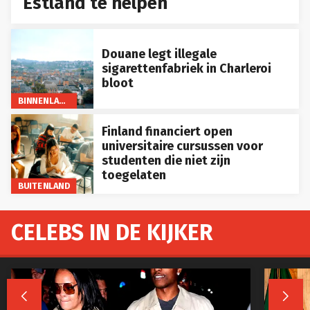
Estland te helpen
Douane legt illegale
sigarettenfabriek in Charleroi
bloot
BINNENLAND
Finland financiert open
universitaire cursussen voor
studenten die niet zijn
toegelaten
BUITENLAND
CELEBS IN DE KIJKER

