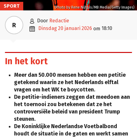
SPORT
(Photo by Rene Nijhuis/MB Media/Getty Images)

door
Redactie
R

dinsdag 20 januari 2026
18:10
om
In het kort
Meer dan 50.000 mensen hebben een petitie
getekend waarin ze het Nederlands elftal
vragen om het WK te boycotten.
De petitie-indieners zeggen dat meedoen aan
het toernooi zou betekenen dat ze het
controversiële beleid van president Trump
steunen.
De Koninklijke Nederlandse Voetbalbond
houdt de situatie in de gaten en werkt samen