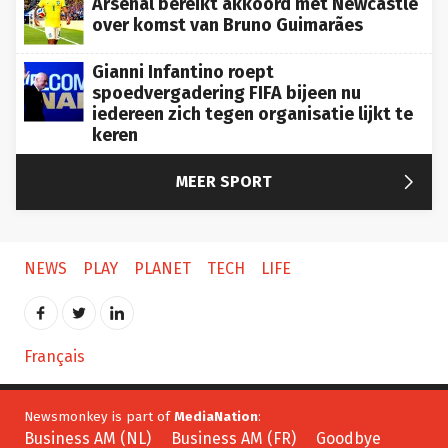
over komst van Bruno Guimarães
Gianni Infantino roept
spoedvergadering FIFA bijeen nu
iedereen zich tegen organisatie lijkt te
keren

MEER SPORT
NEWS
PLAY
PLANET
TECH
LIFE
Français
Newsmonkey is part of
MediaNation
:
Business AM (NL)
Business AM (FR)
Goodbye