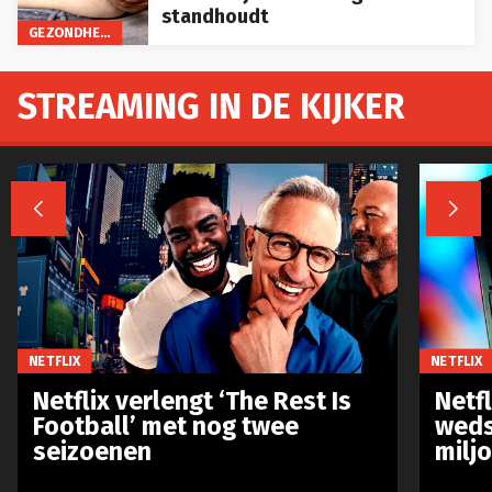
standhoudt
GEZONDHEID
STREAMING IN DE KIJKER


NETFLIX
NETFLIX
Netflix verlengt ‘The Rest Is
Netf
Football’ met nog twee
weds
seizoenen
milj