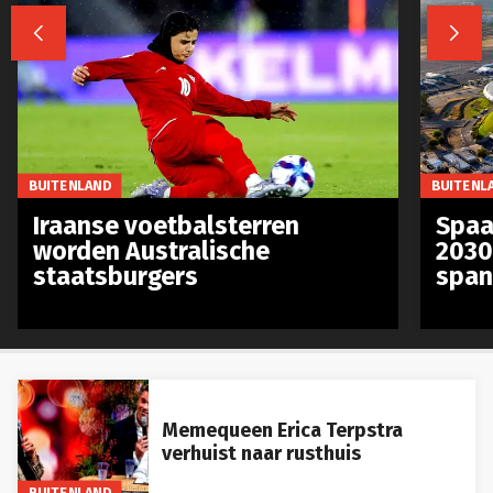


BUITENLAND
BUITENL
Iraanse voetbalsterren
Spaa
worden Australische
2030
staatsburgers
span
Memequeen Erica Terpstra
verhuist naar rusthuis
BUITENLAND