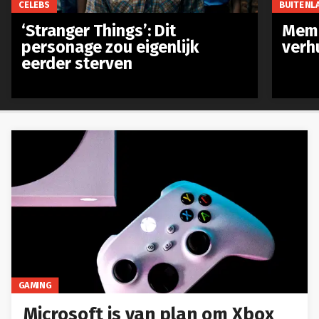
CELEBS
BUITENL
‘Stranger Things’: Dit
Meme
personage zou eigenlijk
verh
eerder sterven
GAMING
Microsoft is van plan om Xbox