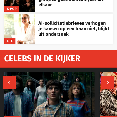
elkaar
K-POP
AI-sollicitatiebrieven verhogen
je kansen op een baan niet, blijkt
uit onderzoek
LIFE
CELEBS IN DE KIJKER

