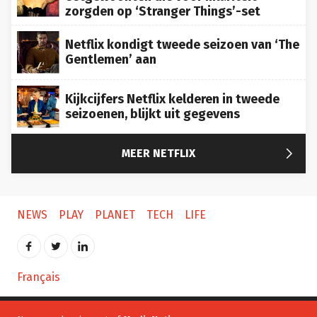
zorgden op ‘Stranger Things’-set
Netflix kondigt tweede seizoen van ‘The
Gentlemen’ aan
Kijkcijfers Netflix kelderen in tweede
seizoenen, blijkt uit gegevens

MEER NETFLIX
NEWS
PLAY
PLANET
TECH
LIFE
Français
Newsmonkey is part of
MediaNation
: