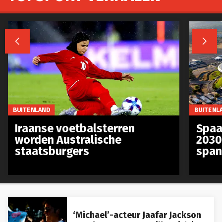


BUITENLAND
BUITENL
Iraanse voetbalsterren
Spaa
worden Australische
2030
staatsburgers
span
‘Michael’-acteur Jaafar Jackson
speelt samen met Will Smith in