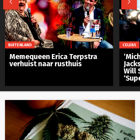


BUITENLAND
CELEBS
Memequeen Erica Terpstra
‘Mich
verhuist naar rusthuis
Jack
Will 
‘Sup