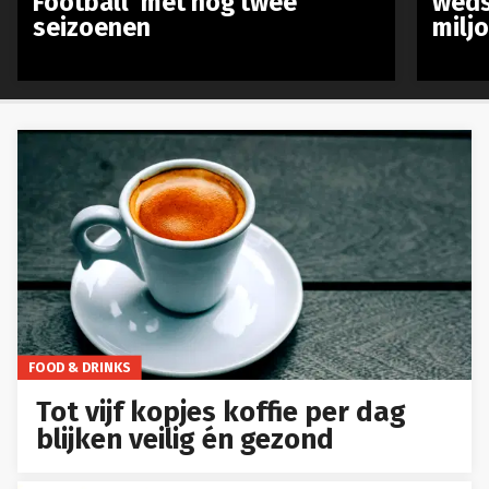
Football’ met nog twee
weds
seizoenen
milj
FOOD & DRINKS
Tot vijf kopjes koffie per dag
blijken veilig én gezond