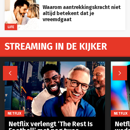
Waarom aantrekkingskracht niet
altijd betekent dat je
vreemdgaat
LIFE
STREAMING IN DE KIJKER


NETFLIX
NETFLIX
Netflix verlengt ‘The Rest Is
Netf