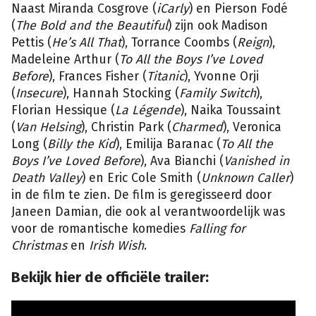
Naast Miranda Cosgrove (
iCarly
) en Pierson Fodé
(
The Bold and the Beautiful
) zijn ook Madison
Pettis (
He’s All That
), Torrance Coombs (
Reign
),
Madeleine Arthur (
To All the Boys I’ve Loved
Before
), Frances Fisher (
Titanic
), Yvonne Orji
(
Insecure
), Hannah Stocking (
Family Switch
),
Florian Hessique (
La Légende
), Naika Toussaint
(
Van Helsing
), Christin Park (
Charmed
), Veronica
Long (
Billy the Kid
), Emilija Baranac (
To All the
Boys I’ve Loved Before
), Ava Bianchi (
Vanished in
Death Valley
) en Eric Cole Smith (
Unknown Caller
)
in de film te zien. De film is geregisseerd door
Janeen Damian, die ook al verantwoordelijk was
voor de romantische komedies
Falling for
Christmas
en
Irish Wish
.
Bekijk hier de officiële trailer: