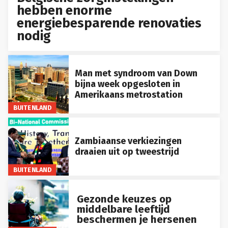
hebben enorme
energiebesparende renovaties
nodig
Man met syndroom van Down
bijna week opgesloten in
Amerikaans metrostation
BUITENLAND
Zambiaanse verkiezingen
draaien uit op tweestrijd
BUITENLAND
Gezonde keuzes op
middelbare leeftijd
beschermen je hersenen