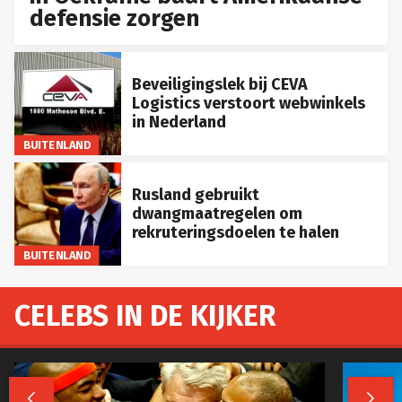
defensie zorgen
Beveiligingslek bij CEVA
Logistics verstoort webwinkels
in Nederland
BUITENLAND
Rusland gebruikt
dwangmaatregelen om
rekruteringsdoelen te halen
BUITENLAND
CELEBS IN DE KIJKER

