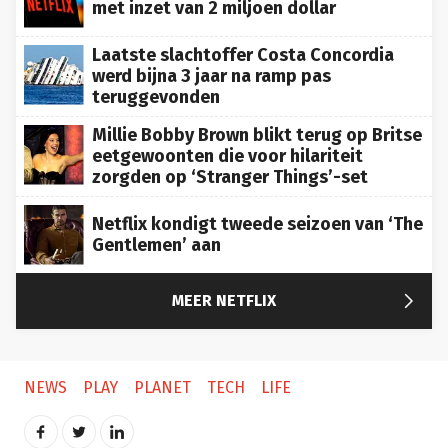
met inzet van 2 miljoen dollar
Laatste slachtoffer Costa Concordia
werd bijna 3 jaar na ramp pas
teruggevonden
Millie Bobby Brown blikt terug op Britse
eetgewoonten die voor hilariteit
zorgden op ‘Stranger Things’-set
Netflix kondigt tweede seizoen van ‘The
Gentlemen’ aan

MEER NETFLIX
NEWS
PLAY
PLANET
TECH
LIFE