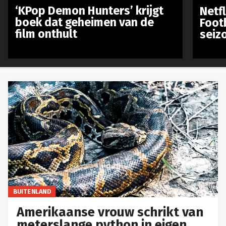
‘KPop Demon Hunters’ krijgt
Netfl
boek dat geheimen van de
Foot
film onthult
seiz
BUITENLAND
Amerikaanse vrouw schrikt van
meterslange python in eigen