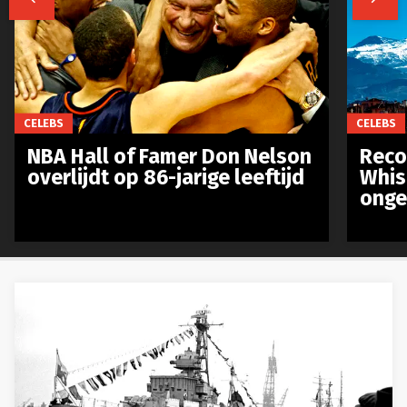
CELEBS
CELEBS
NBA Hall of Famer Don Nelson
Reco
overlijdt op 86-jarige leeftijd
Whis
ongev