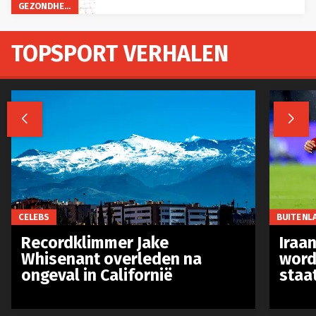
GEZONDHEID
TOPSPORT VERHALEN


CELEBS
BUITENL
Recordklimmer Jake
Iraa
Whisenant overleden na
word
ongeval in Californië
staa