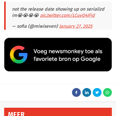
not the release date showing up on serializd
im😭😭😭😭
pic.twitter.com/LCuvO4IFjd
— sofia (@miwiseven)
January 27, 2025
MEER