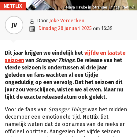
NETFLIX
Maya Hawke in ‘Stranger Things’ (Netflix)

door
Joke Vereecken
JV

dinsdag 28 januari 2025
16:39
om
Dit jaar krijgen we eindelijk het
vijfde en laatste
seizoen
van
Stranger Things
. De release van het
vierde seizoen is ondertussen al drie jaar
geleden en fans wachten al een tijdje
ongeduldig op een vervolg. Dat het seizoen dit
jaar zou verschijnen, wisten we al even. Maar nu
lijkt de exacte releasedatum ook gelekt.
Voor de fans van
Stranger Things
was het midden
december een emotionele tijd. Netflix liet
namelijk weten dat de opnames van de reeks er
officieel opzitten. Aangezien het vijfde seizoen