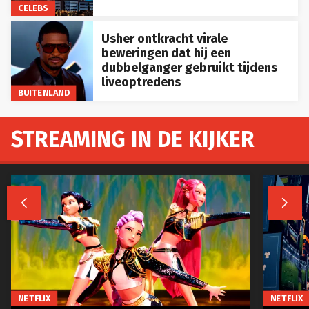
CELEBS
Usher ontkracht virale
beweringen dat hij een
dubbelganger gebruikt tijdens
liveoptredens
BUITENLAND
STREAMING IN DE KIJKER


NETFLIX
NETFLIX