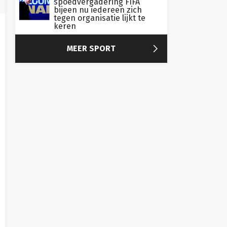
spoedvergadering FIFA
bijeen nu iedereen zich
tegen organisatie lijkt te
keren

MEER SPORT