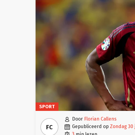
SPORT

door
Florian Callens

FC
gepubliceerd op
zondag 30 

3
min lezen