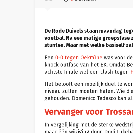
De Rode Duivels staan maandag tegen
voetbal. Na een matige groepsfase z
stunten. Maar met welke basiself za
Een
0-0 tegen Oekraïne
was voor de
knock-outfase van het EK. Omdat Belg
achtste finale wel een clash tegen
F
Het belooft een moeilijk duel te wor
niveau zullen moeten halen. Wie die
gehouden. Domenico Tedesco kan alv
Vervanger voor Trossa
In vergelijking met de sterke wedst
maar één wijziging door. Dodi Lukeb