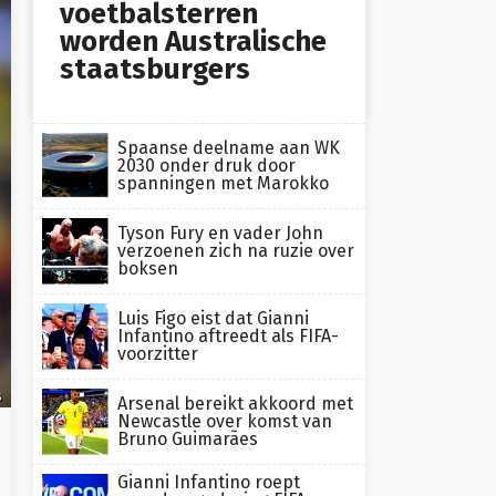
voetbalsterren
worden Australische
staatsburgers
Spaanse deelname aan WK
2030 onder druk door
spanningen met Marokko
Tyson Fury en vader John
verzoenen zich na ruzie over
boksen
Luis Figo eist dat Gianni
Infantino aftreedt als FIFA-
voorzitter
s
Arsenal bereikt akkoord met
Newcastle over komst van
Bruno Guimarães
Gianni Infantino roept