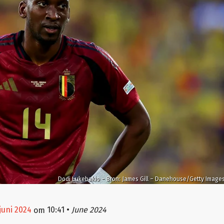
Dodi Lukebakio – Bron: James Gill – Danehouse/Getty Image
juni 2024
10:41
•
June 2024
om