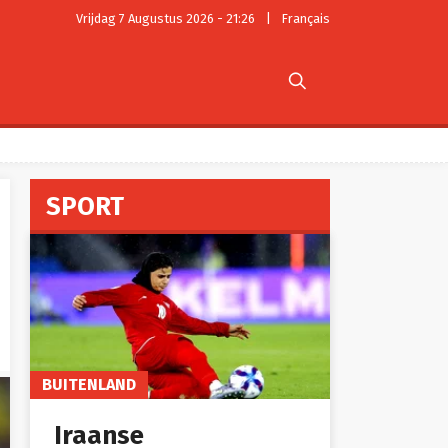
Vrijdag 7 Augustus 2026 - 21:26
|
Français

SPORT
BUITENLAND
Iraanse