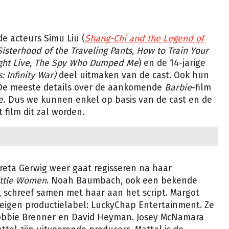
n
 acteurs Simu Liu (
Shang-Chi and the Legend of
Sisterhood of the Traveling Pants
,
How to Train Your
ght Live
,
The Spy Who Dumped Me
) en de 14-jarige
: Infinity War)
deel uitmaken van de cast. Ook hun
 De meeste details over de aankomende
Barbie
-film
rie. Dus we kunnen enkel op basis van de cast en de
film dit zal worden.
 Greta Gerwig weer gaat regisseren na haar
ittle Women
. Noah Baumbach, ook een bekende
 schreef samen met haar aan het script. Margot
 eigen productielabel: LuckyChap Entertainment. Ze
Robbie Brenner en David Heyman. Josey McNamara