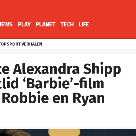
NEWS
PLAY
PLANET
TECH
LIFE
TOPSPORT VERHALEN
ce Alexandra Shipp
lid ‘Barbie’-film
 Robbie en Ryan