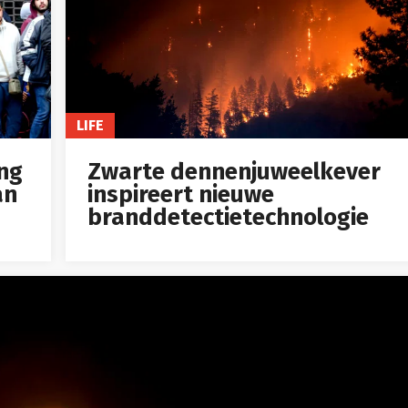
LIFE
ng
Zwarte dennenjuweelkever
an
inspireert nieuwe
branddetectietechnologie