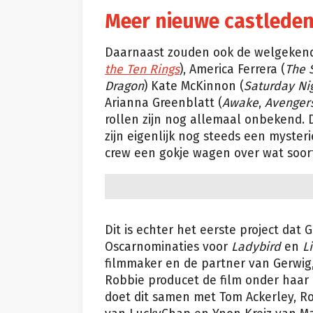
Meer nieuwe castlede
Daarnaast zouden ook de welgekende
the Ten Rings
), America Ferrera (
The
Dragon
) Kate McKinnon (
Saturday Ni
Arianna Greenblatt (
Awake
,
Avengers
rollen zijn nog allemaal onbekend.
zijn eigenlijk nog steeds een myste
crew een gokje wagen over wat soort 
Dit is echter het eerste project dat
Oscarnominaties voor
Ladybird
en
L
filmmaker en de partner van Gerwig,
Robbie producet de film onder haar
doet dit samen met Tom Ackerley, 