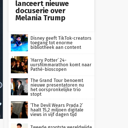
lanceert nieuwe
docuserie over
Melania Trump
Disney geeft TikTok-creators
toegang tot enorme
bibliotheek aan content
‘Harry Potter’ 24-
uursfilmmarathon komt naar
Pathé-bioscopen
The Grand Tour benoemt
nieuwe presentatoren nu
het oorspronkelijke trio
stopt
‘The Devil Wears Prada 2’
haalt 15,2 miljoen digitale
views in vijf dagen tijd
x
Tweede grootste wereldwijde