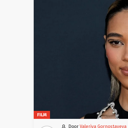
FILM

door
Valeriya Gornostayeva