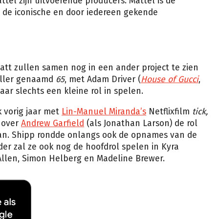
tel zijn uitvoerende producers. Mattel is de
 de iconische en door iedereen gekende
tt zullen samen nog in een ander project te zien
riller genaamd
65
, met Adam Driver (
House of Gucci
,
daar slechts een kleine rol in spelen.
 vorig jaar met
Lin-Manuel Miranda’s
Netflixfilm
tick,
nover
Andrew Garfield
(als Jonathan Larson) de rol
san. Shipp rondde onlangs ook de opnames van de
der zal ze ook nog de hoofdrol spelen in Kyra
llen, Simon Helberg en Madeline Brewer.