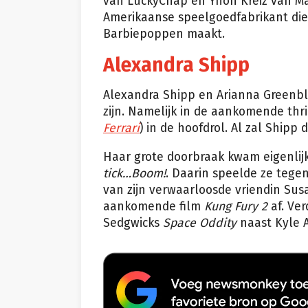
van LuckyChap en Ynon Kreiz van Mat
Amerikaanse speelgoedfabrikant die
Barbiepoppen maakt.
Alexandra Shipp
Alexandra Shipp en Arianna Greenbla
zijn. Namelijk in de aankomende th
Ferrari
) in de hoofdrol. Al zal Shipp 
Haar grote doorbraak kwam eigenlijk
tick…Boom!
. Daarin speelde ze tege
van zijn verwaarloosde vriendin Su
aankomende film
Kung Fury 2
af. Ver
Sedgwicks
Space Oddity
naast Kyle A