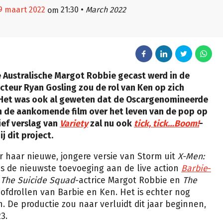
19 maart 2022
21:30
•
March 2022
om
e Australische Margot Robbie gecast werd in de
cteur Ryan Gosling zou de rol van Ken op zich
. Het was ook al geweten dat de Oscargenomineerde
n de aankomende film over het leven van de pop op
ief verslag van
Variety
zal nu ook
tick, tick…Boom!
-
j dit project.
r haar nieuwe, jongere versie van Storm
uit
X-Men:
 is de nieuwste toevoeging aan de live action
Barbie
-
n
The Suicide Squad
-actrice Margot Robbie en
The
ofdrollen van Barbie en Ken. Het is echter nog
. De productie zou naar verluidt dit jaar beginnen,
3.