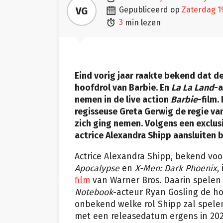

VG
gepubliceerd op
zaterdag 

3
min lezen
Eind vorig jaar raakte bekend dat d
hoofdrol van Barbie. En
La La Land
-a
nemen in de live action
Barbie
-film
regisseuse Greta Gerwig de regie va
zich ging nemen. Volgens een exclus
actrice Alexandra Shipp aansluiten bi
Actrice Alexandra Shipp, bekend voo
Apocalypse
en
X-Men: Dark Phoenix
,
film
van Warner Bros. Daarin spele
Notebook
-acteur Ryan Gosling de ho
onbekend welke rol Shipp zal spelen
met een releasedatum ergens in 202