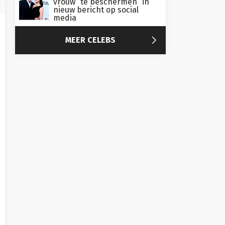
vrouw “te beschermen” in
nieuw bericht op social
media

MEER CELEBS