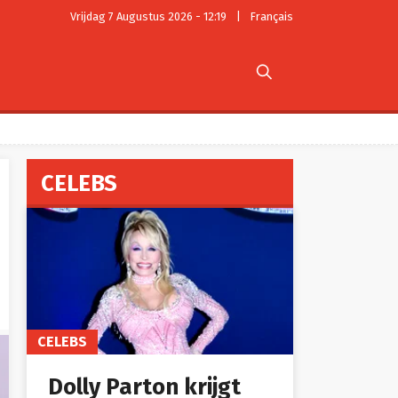
Vrijdag 7 Augustus 2026 - 12:19
|
Français

CELEBS
CELEBS
Dolly Parton krijgt