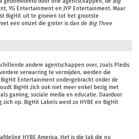
ea gedomineerd door drie agentschappen, de
Big
nt, YG Entertainment en JYP Entertainment. Maar
st BigHit uit te groeien tot het grootste
 met een omzet die groter is dan de
Big Three
schillende andere agentschappen over, zoals Pledis
erdere verwarring te vermijden, werden die
 BigHit Entertainment ondergebracht onder de
oudt BigHit zich ook niet meer enkel bezig met
als gaming, sociale media en educatie. Daardoor
zich op. BigHit Labels werd zo HYBE en BigHit
afdeling HYBE America. Het is die tak die nu