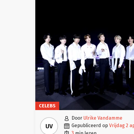
CELEBS

door
Ulrike Vandamme

UV
gepubliceerd op
vrijdag 2 a

3
min lezen