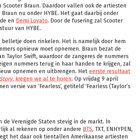
n Scooter Braun. Daardoor vallen ook de artiesten
 Braun nu onder HYBE. Het gaat daarbij onder
nde en
Demi Lovato
. Door de fusering zal Scooter
estuur van HYBE.
belletje doen rinkelen. Het is namelijk door hem
nummers opnieuw moet opnemen. Braun bezat de
an Taylor Swift, waardoor de zangeres de nummers
igen nummers terug in haar handen te krijgen, zal
nieuw opnemen en uitbrengen. Het
eerste resultaat
Story
, kregen we al te horen
. Op vrijdag 9 april
 versie van ‘Fearless’, getiteld ‘Fearless (Taylor’s
n de Verenigde Staten stevig in de markt. In
rlijk al rekenen op onder andere
BTS
, TXT, ENHYPEN,
t het daar ook tientallen Amerikaanse artiesten