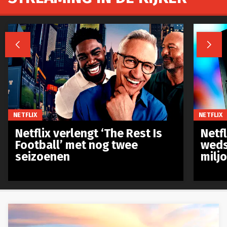


NETFLIX
NETFLIX
Netflix verlengt ‘The Rest Is
Netf
Football’ met nog twee
weds
seizoenen
milj