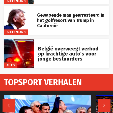
BUITENLAND
Gewapende man gearresteerd in
het golfresort van Trump in
Californië
BUITENLAND
België overweegt verbod
op krachtige auto’s voor
jonge bestuurders
AUTO
TOPSPORT VERHALEN

