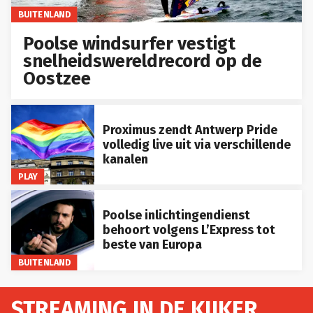
BUITENLAND
Poolse windsurfer vestigt
snelheidswereldrecord op de
Oostzee
Proximus zendt Antwerp Pride
volledig live uit via verschillende
kanalen
PLAY
Poolse inlichtingendienst
behoort volgens L’Express tot
beste van Europa
BUITENLAND
STREAMING IN DE KIJKER