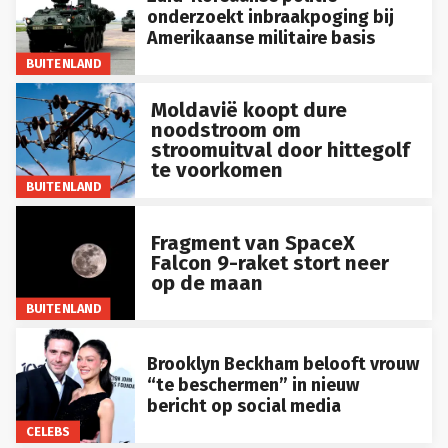
onderzoekt inbraakpoging bij
Amerikaanse militaire basis
BUITENLAND
Moldavië koopt dure
noodstroom om
stroomuitval door hittegolf
te voorkomen
BUITENLAND
Fragment van SpaceX
Falcon 9-raket stort neer
op de maan
BUITENLAND
Brooklyn Beckham belooft vrouw
“te beschermen” in nieuw
bericht op social media
CELEBS