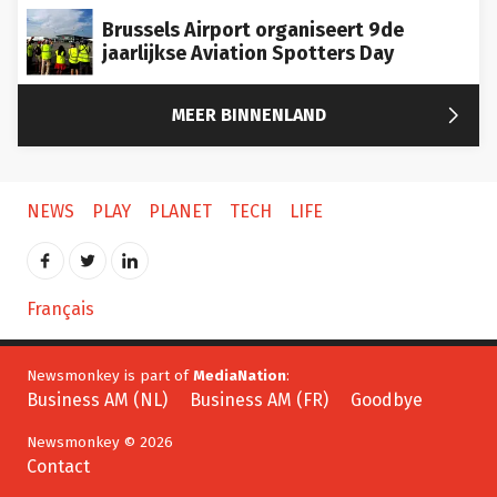
Brussels Airport organiseert 9de
jaarlijkse Aviation Spotters Day

MEER BINNENLAND
NEWS
PLAY
PLANET
TECH
LIFE
Français
Newsmonkey is part of
MediaNation
:
Business AM (NL)
Business AM (FR)
Goodbye
Newsmonkey © 2026
Contact