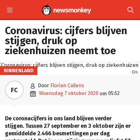


Coronavirus: cijfers blijven
stijgen, druk op
ziekenhuizen neemt toe
BINNENLAND
EPA

door
Florian Callens
FC

woensdag 7 oktober 2020
05:52
om
De coronacijfers in ons land blijven verder
stijgen. Tussen 27 september en 3 oktober zijn er
gemiddelde 2.466 besmettingen per dag