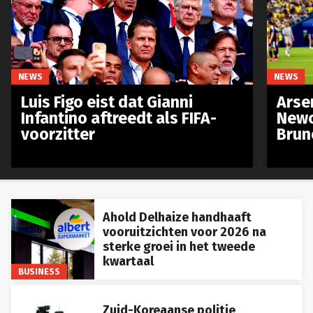
NEWS
NEWS
Luis Figo eist dat Gianni
Arse
Infantino aftreedt als FIFA-
Newc
voorzitter
Brun
Ahold Delhaize handhaaft
vooruitzichten voor 2026 na
sterke groei in het tweede
kwartaal
BUSINESS
Zuid-Koreaanse politie