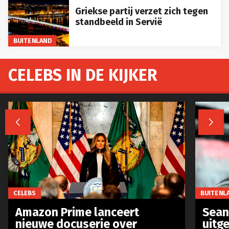
Griekse partij verzet zich tegen
standbeeld in Servië
BUITENLAND
CELEBS IN DE KIJKER


CELEBS
BUITENL
Amazon Prime lanceert
Sean 
nieuwe docuserie over
uitg