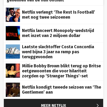
Netflix verlengt ‘The Rest Is Football’
met nog twee seizoenen
Netflix lanceert Monopoly-wedstrijd
met inzet van 2 miljoen dollar
Laatste slachtoffer Costa Concordia
werd bijna 3 jaar na ramp pas
teruggevonden
Millie Bobby Brown blikt terug op Britse
eetgewoonten die voor hilariteit
zorgden op ‘Stranger Things’-set
Netflix kondigt tweede seizoen van ‘The
Gentlemen’ aan

MEER NETFLIX