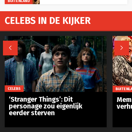
BUITENLAND
CELEBS IN DE KIJKER


CELEBS
BUITENL
‘Stranger Things’: Dit
Meme
personage zou eigenlijk
verh
eerder sterven