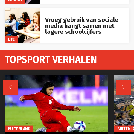
GAMING
Vroeg gebruik van sociale
media hangt samen met
lagere schoolcijfers
LIFE
TOPSPORT VERHALEN


BUITENLAND
BUITENL