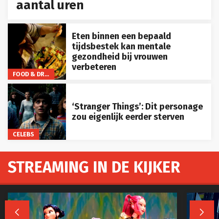
aantal uren
Eten binnen een bepaald
tijdsbestek kan mentale
gezondheid bij vrouwen
verbeteren
FOOD & DRINKS
‘Stranger Things’: Dit personage
zou eigenlijk eerder sterven
CELEBS
STREAMING IN DE KIJKER

