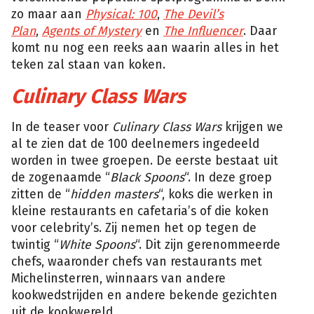
zo maar aan
Physical: 100
,
The Devil’s
Plan
,
Agents of Mystery
en
The Influencer
. Daar
komt nu nog een reeks aan waarin alles in het
teken zal staan van koken.
Culinary Class Wars
In de teaser voor
Culinary Class Wars
krijgen we
al te zien dat de 100 deelnemers ingedeeld
worden in twee groepen. De eerste bestaat uit
de zogenaamde “
Black Spoons
“. In deze groep
zitten de “
hidden masters
“, koks die werken in
kleine restaurants en cafetaria’s of die koken
voor celebrity’s. Zij nemen het op tegen de
twintig “
White Spoons
“. Dit zijn gerenommeerde
chefs, waaronder chefs van restaurants met
Michelinsterren, winnaars van andere
kookwedstrijden en andere bekende gezichten
uit de kookwereld.