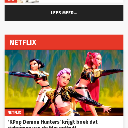
LEES MEER...
NETFLIX
NETFLIX
‘KPop Demon Hunters’ krijgt boek dat
geheimen van de film onthult