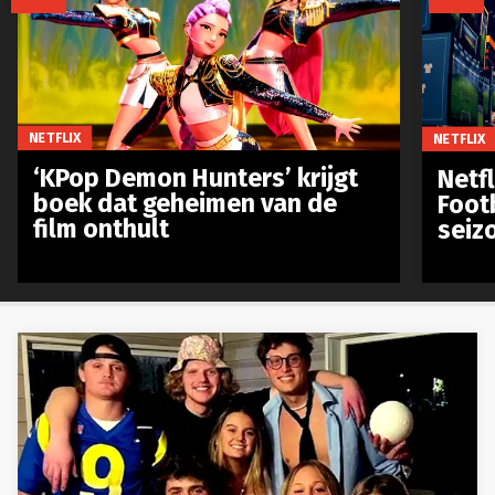
NETFLIX
NETFLIX
‘KPop Demon Hunters’ krijgt
Netfl
boek dat geheimen van de
Foot
film onthult
seiz