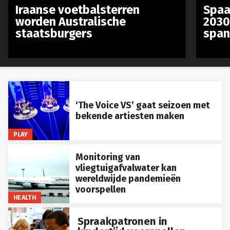
Iraanse voetbalsterren
Spaa
worden Australische
2030
staatsburgers
span
‘The Voice VS’ gaat seizoen met
bekende artiesten maken
PLAY
Monitoring van
vliegtuigafvalwater kan
wereldwijde pandemieën
voorspellen
HEALTH
Spraakpatronen in
kindertijd voorspellen