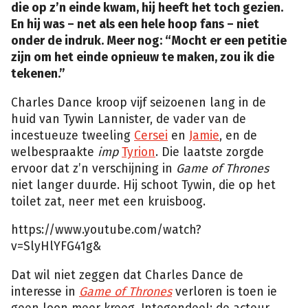
die op z’n einde kwam, hij heeft het toch gezien.
En hij was – net als een hele hoop fans – niet
onder de indruk. Meer nog: “Mocht er een petitie
zijn om het einde opnieuw te maken, zou ik die
tekenen.”
Charles Dance kroop vijf seizoenen lang in de
huid van Tywin Lannister, de vader van de
incestueuze tweeling
Cersei
en
Jamie
, en de
welbespraakte
imp
Tyrion
. Die laatste zorgde
ervoor dat z’n verschijning in
Game of Thrones
niet langer duurde. Hij schoot Tywin, die op het
toilet zat, neer met een kruisboog.
https://www.youtube.com/watch?
v=SlyHlYFG41g&
Dat wil niet zeggen dat Charles Dance de
interesse in
Game of Thrones
verloren is toen ie