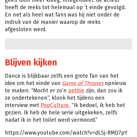
geen loon meer kreeg. Integendeel: de acteur
heeft de reeks tot helemaal op ’t einde gevolgd.
En net als heel wat fans was hij niet onder de
indruk van de manier waarop de reeks
afgesloten werd.
Blijven kijken
Dance is blijkbaar zelfs een grote fan van het
idee om het einde van
Game of Thrones
opnieuw
te maken. “Mocht er zo’n
petitie
zijn, dan zou ik
ze ondertekenen”, klonk het tijdens een
interview met
PopCulture
. “Ik bedoel, ik heb het
gezien. Ik heb de hele serie uitgekeken, zelfs
nadat ik in het toilet werd vermoord.”
https://www.youtube.com/watch?v=dLSj-RMQ7pY