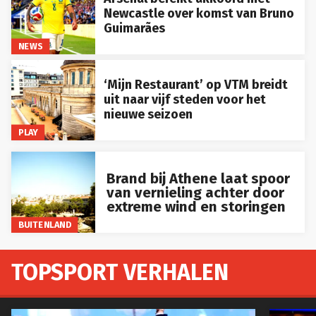
Newcastle over komst van Bruno
Guimarães
NEWS
‘Mijn Restaurant’ op VTM breidt
uit naar vijf steden voor het
nieuwe seizoen
PLAY
Brand bij Athene laat spoor
van vernieling achter door
extreme wind en storingen
BUITENLAND
TOPSPORT VERHALEN