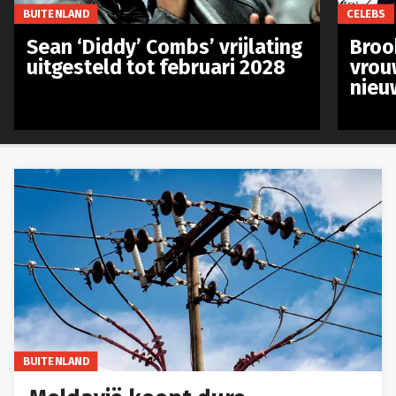
BUITENLAND
CELEBS
Sean ‘Diddy’ Combs’ vrijlating
Broo
uitgesteld tot februari 2028
vrou
nieu
BUITENLAND