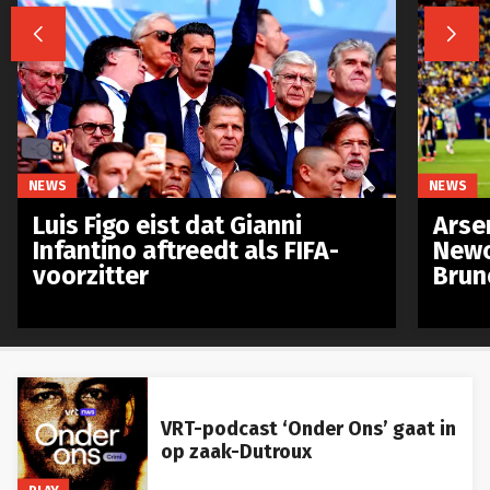


NEWS
NEWS
Luis Figo eist dat Gianni
Arse
Infantino aftreedt als FIFA-
Newc
voorzitter
Brun
VRT-podcast ‘Onder Ons’ gaat in
op zaak-Dutroux
PLAY