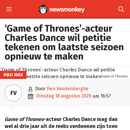


‘Game of Thrones’-acteur
Charles Dance wil petitie
tekenen om laatste seizoen
opnieuw te maken
HBO MAX
Game of Thrones

door
Fien Vandenberghe
FV

dinsdag 18 augustus 2020
16:57
om
Game of Thrones
-acteur Charles Dance mag dan
wel al drie jaar uit de reeks verdwenen zijn toen