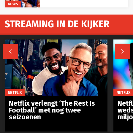
NEWS
STREAMING IN DE KIJKER


NETFLIX
NETFLIX
Netflix verlengt ‘The Rest Is
Netf
Football’ met nog twee
weds
seizoenen
milj