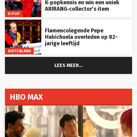
K‑popkennis en win een uniek
ARIRANG‑collector’s item
K-POP
Flamencolegende Pepe
Habichuela overleden op 82-
jarige leeftijd
BUITENLAND
LEES MEER...
HBO MAX