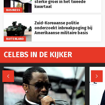
sterke groei in het tweede
kwartaal
BUSINESS
Zuid-Koreaanse politie
onderzoekt inbraakpoging bij
Amerikaanse militaire basis
BUITENLAND
CELEBS IN DE KIJKER

