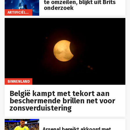
te omzeilen, blijkt uit Brits
onderzoek
ARTIFICIËLE INTELLIGENTIE
BINNENLAND
België kampt met tekort aan
beschermende brillen net voor
zonsverduistering
Arsenal bereikt akkoord met