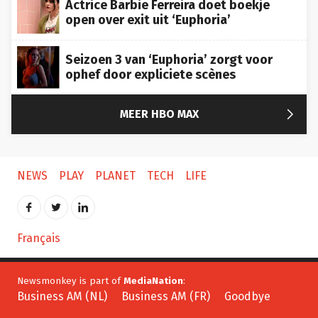
open over exit uit ‘Euphoria’
Seizoen 3 van ‘Euphoria’ zorgt voor
ophef door expliciete scènes

MEER HBO MAX
NEWS
PLAY
PLANET
TECH
LIFE
Français
Newsmonkey is part of
MediaNation
:
Business AM (NL)
Business AM (FR)
Goodbye