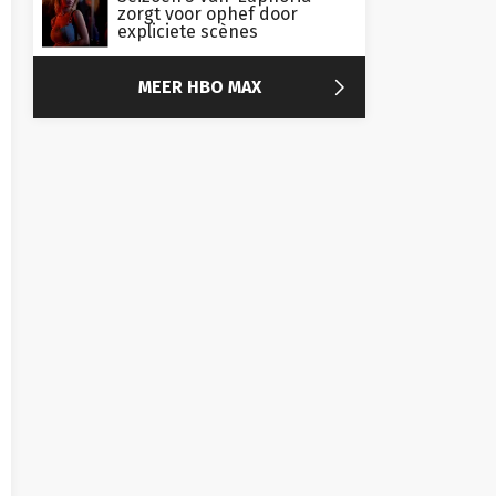
zorgt voor ophef door
expliciete scènes

MEER HBO MAX