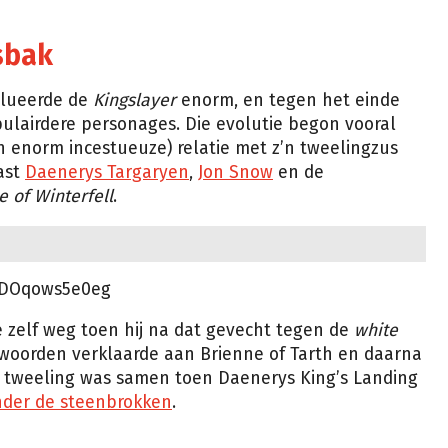
isbak
lueerde de
Kingslayer
enorm, en tegen het einde
pulairdere personages. Die evolutie begon vooral
en enorm incestueuze) relatie met z’n tweelingzus
aast
Daenerys Targaryen
,
Jon Snow
en de
e of Winterfell
.
=DOqows5e0eg
 zelf weg toen hij na dat gevecht tegen de
white
er woorden verklaarde aan Brienne of Tarth en daarna
 tweeling was samen toen Daenerys King’s Landing
der de steenbrokken
.