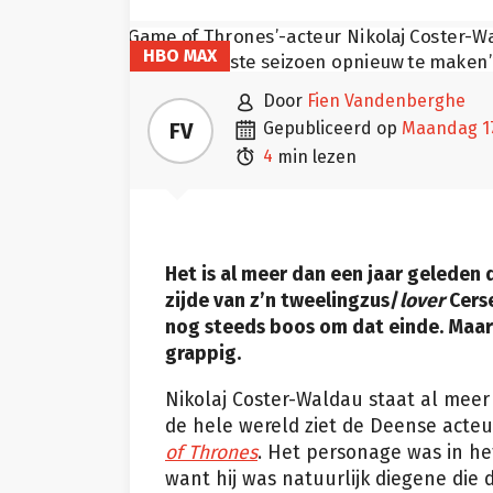
HBO MAX

door
Fien Vandenberghe

FV
gepubliceerd op
maandag 1

4
min lezen
Het is al meer dan een jaar geleden
zijde van z’n tweelingzus/
lover
Cerse
nog steeds boos om dat einde. Maar 
grappig.
Nikolaj Coster-Waldau staat al meer
de hele wereld ziet de Deense acteur
of Thrones
. Het personage was in he
want hij was natuurlijk diegene die