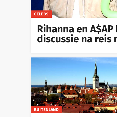
CELEBS
Rihanna en A$AP 
discussie na reis
BUITENLAND