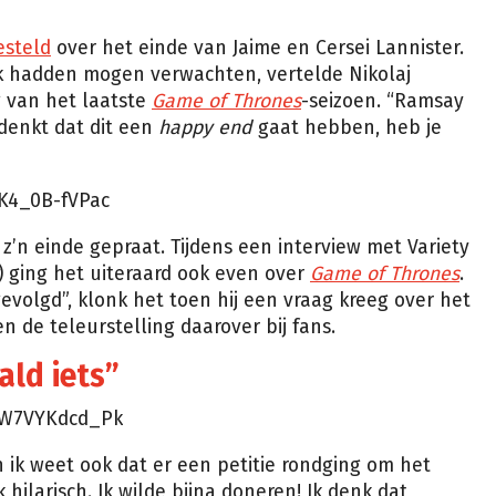
esteld
over het einde van Jaime en Cersei Lannister.
jk hadden mogen verwachten, vertelde Nikolaj
g van het laatste
Game of Thrones
-seizoen. “Ramsay
 denkt dat dit een
happy end
gaat hebben, heb je
K4_0B-fVPac
z’n einde gepraat. Tijdens een interview met Variety
) ging het uiteraard ook even over
Game of Thrones
.
gevolgd”, klonk het toen hij een vraag kreeg over het
n de teleurstelling daarover bij fans.
ald iets”
=W7VYKdcd_Pk
n ik weet ook dat er een petitie rondging om het
hilarisch. Ik wilde bijna doneren! Ik denk dat