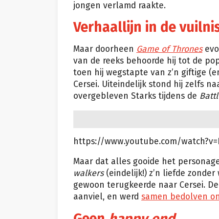
jongen verlamd raakte.
Verhaallijn in de vuiln
Maar doorheen
Game of Thrones
evo
van de reeks behoorde hij tot de po
toen hij wegstapte van z’n giftige (
Cersei. Uiteindelijk stond hij zelfs n
overgebleven Starks tijdens de
Battl
https://www.youtube.com/watch?v
Maar dat alles gooide het personage
walkers
(eindelijk!) z’n liefde zond
gewoon terugkeerde naar Cersei. De
aanviel, en werd
samen bedolven on
Geen
happy end