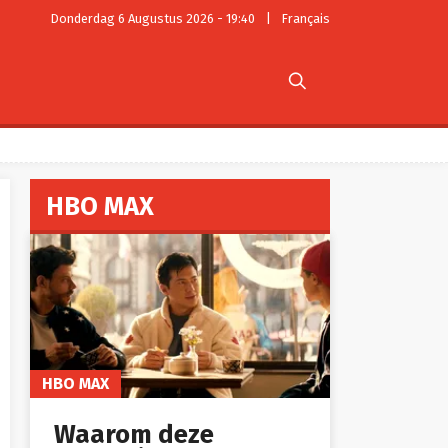
Donderdag 6 Augustus 2026 - 19:40
|
Français

HBO MAX
HBO MAX
Waarom deze