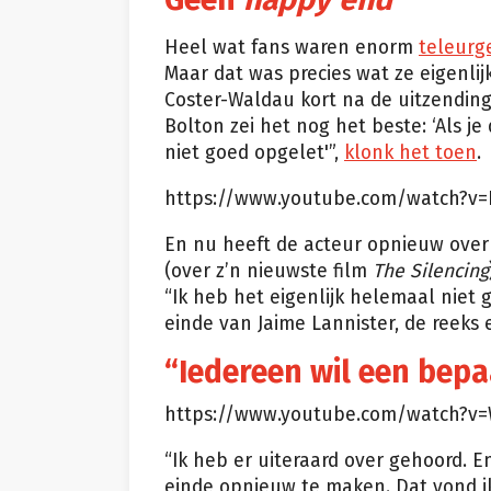
Heel wat fans waren enorm
teleurg
Maar dat was precies wat ze eigenli
Coster-Waldau kort na de uitzendin
Bolton zei het nog het beste: ‘Als je
niet goed opgelet'”,
klonk het toen
.
https://www.youtube.com/watch?v=
En nu heeft de acteur opnieuw over 
(over z’n nieuwste film
The Silencing
“Ik heb het eigenlijk helemaal niet 
einde van Jaime Lannister, de reeks e
“Iedereen wil een bepa
https://www.youtube.com/watch?v
“Ik heb er uiteraard over gehoord. E
einde opnieuw te maken. Dat vond ik 