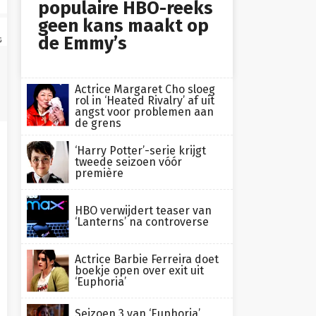
populaire HBO-reeks
geen kans maakt op
de Emmy’s
s
Actrice Margaret Cho sloeg
rol in ‘Heated Rivalry’ af uit
angst voor problemen aan
de grens
‘Harry Potter’-serie krijgt
tweede seizoen vóór
première
HBO verwijdert teaser van
‘Lanterns’ na controverse
Actrice Barbie Ferreira doet
boekje open over exit uit
‘Euphoria’
Seizoen 3 van ‘Euphoria’