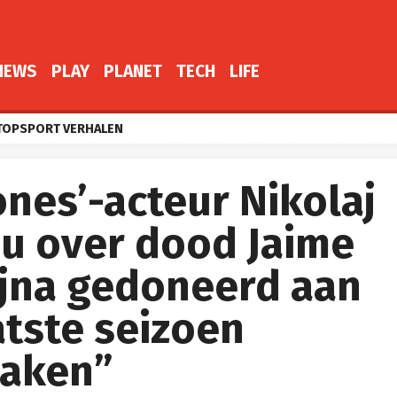
NEWS
PLAY
PLANET
TECH
LIFE
TOPSPORT VERHALEN
nes’-acteur Nikolaj
u over dood Jaime
ijna gedoneerd aan
atste seizoen
maken”