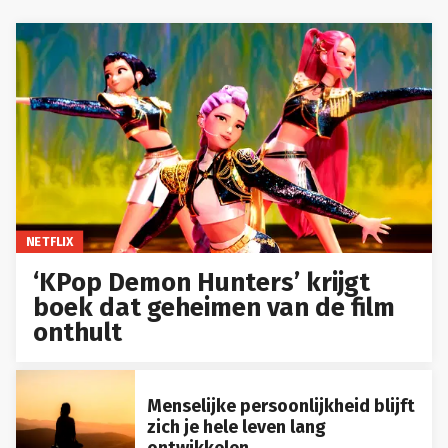
NETFLIX
‘KPop Demon Hunters’ krijgt
boek dat geheimen van de film
onthult
Menselijke persoonlijkheid blijft
zich je hele leven lang
ontwikkelen