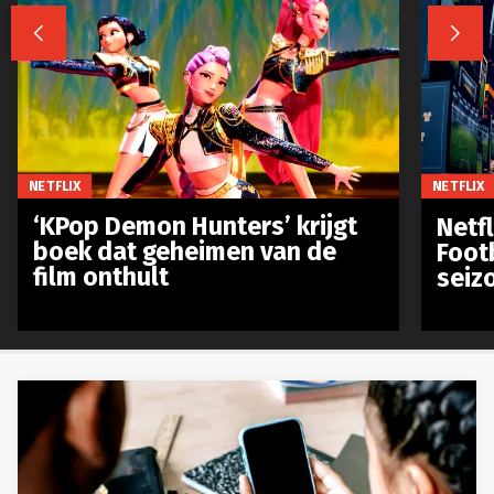


NETFLIX
NETFLIX
‘KPop Demon Hunters’ krijgt
Netfl
boek dat geheimen van de
Foot
film onthult
seiz