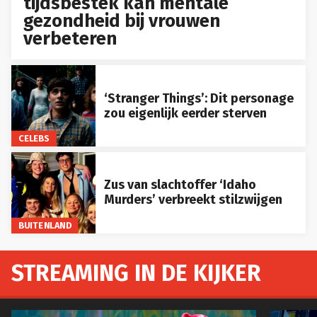
tijdsbestek kan mentale
gezondheid bij vrouwen
verbeteren
‘Stranger Things’: Dit personage
zou eigenlijk eerder sterven
CELEBS
Zus van slachtoffer ‘Idaho
Murders’ verbreekt stilzwijgen
BUITENLAND
STREAMING IN DE KIJKER