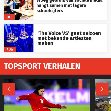
Vroeg gebruik van sociale media
hangt samen met lagere
schoolcijfers
LIFE
‘The Voice VS’ gaat seizoen
met bekende artiesten
maken
PLAY
TOPSPORT VERHALEN

