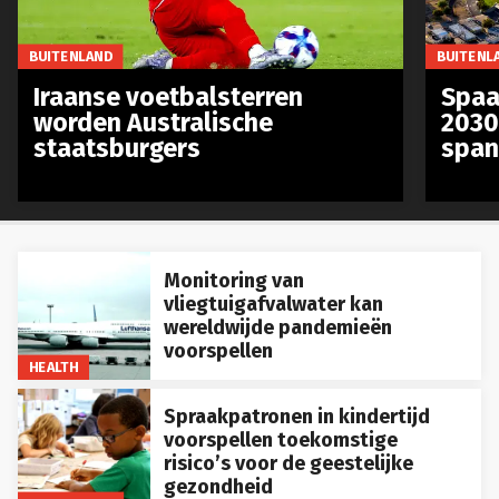
BUITENLAND
BUITENL
Iraanse voetbalsterren
Spaa
worden Australische
2030
staatsburgers
span
Monitoring van
vliegtuigafvalwater kan
wereldwijde pandemieën
voorspellen
HEALTH
Spraakpatronen in kindertijd
voorspellen toekomstige
risico’s voor de geestelijke
gezondheid
GEZONDHEID