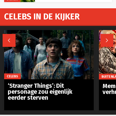
CELEBS IN DE KIJKER


CELEBS
BUITENL
‘Stranger Things’: Dit
Meme
personage zou eigenlijk
verh
eerder sterven