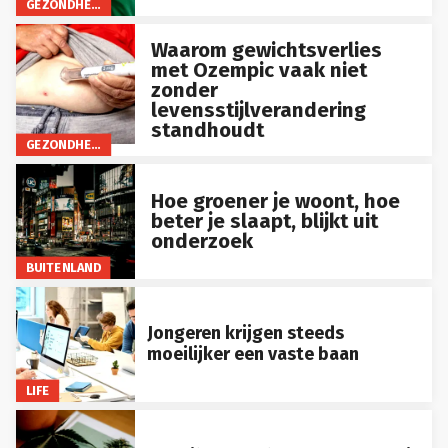
Waarom gewichtsverlies
met Ozempic vaak niet
zonder
levensstijlverandering
standhoudt
GEZONDHEID
Hoe groener je woont, hoe
beter je slaapt, blijkt uit
onderzoek
BUITENLAND
Jongeren krijgen steeds
moeilijker een vaste baan
LIFE