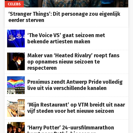
CELEBS
‘Stranger Things’: Dit personage zou eigenlijk
eerder sterven
‘The Voice VS’ gaat seizoen met
bekende artiesten maken
Maker van ‘Heated Rivalry’ roept fans
op opnames nieuw seizoen te
respecteren
Proximus zendt Antwerp Pride volledig
live uit via verschillende kanalen
‘Mijn Restaurant’ op VTM breidt uit naar
vijf steden voor het nieuwe seizoen
‘Harry Potter’ 24-uursfilmmarathon
komt naar Pathé-bioscopen