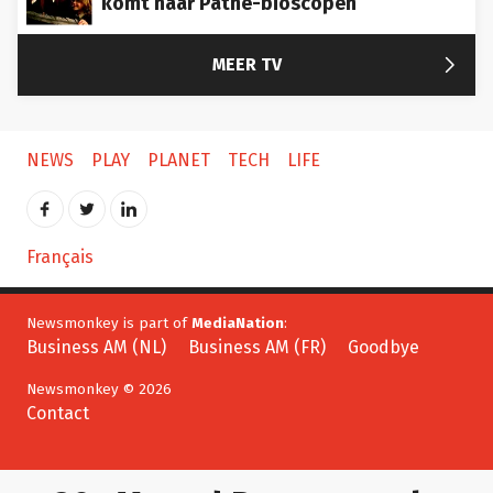

MEER TV
NEWS
PLAY
PLANET
TECH
LIFE
Français
Newsmonkey is part of
MediaNation
:
Business AM (NL)
Business AM (FR)
Goodbye
Newsmonkey © 2026
Contact