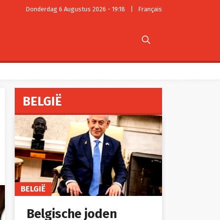
Donderdag 6 Augustus 2026 - 19:18
|
Français

BELGIË
BELGIË
Belgische joden