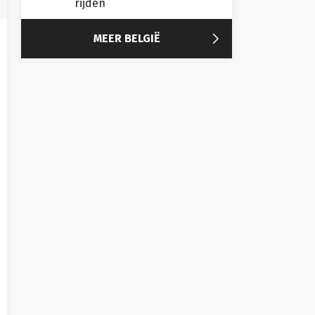
rijden

MEER BELGIË