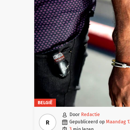
BELGIË

door
Redactie

R
gepubliceerd op
maandag 1

3
min lezen