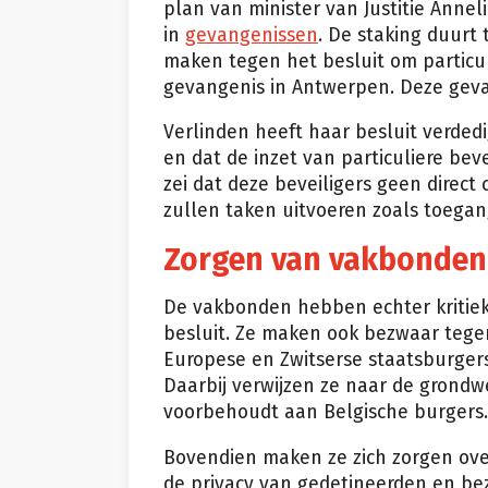
plan van minister van Justitie Annel
in
gevangenissen
. De staking duurt
maken tegen het besluit om particul
gevangenis in Antwerpen. Deze geva
Verlinden heeft haar besluit verded
en dat de inzet van particuliere beve
zei dat deze beveiligers geen direc
zullen taken uitvoeren zoals toega
Zorgen van vakbonden
De vakbonden hebben echter kritiek
besluit. Ze maken ook bezwaar tege
Europese en Zwitserse staatsburger
Daarbij verwijzen ze naar de grondwe
voorbehoudt aan Belgische burgers.
Bovendien maken ze zich zorgen over
de privacy van gedetineerden en be