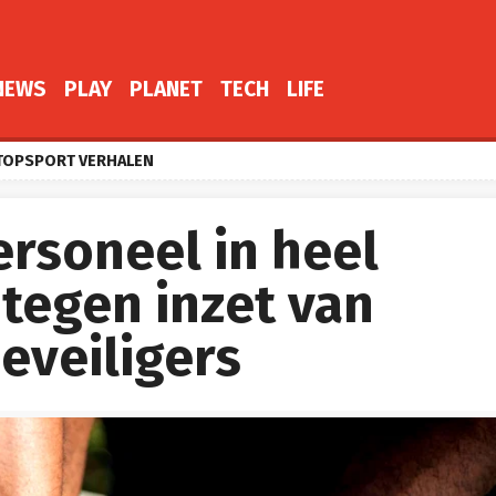
NEWS
PLAY
PLANET
TECH
LIFE
TOPSPORT VERHALEN
rsoneel in heel
 tegen inzet van
beveiligers