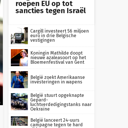
roepen EU op tot
sancties tegen Israël
Cargill investeert 56 miljoen
euro in drie Belgische
vestigingen
Koningin Mathilde doopt
nieuwe azaleasoort op het
Bloemenfestival van Gent
België zoekt Amerikaanse
investeringen in wapens
België stuurt opgeknapte
Gepard-
s
luchtverdedigingstanks naar
Oekraïne
België lanceert 24-uurs
campagne tegen te hard