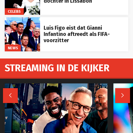
dochter in Lissabon
CELEBS
Luis Figo eist dat Gianni
Infantino aftreedt als FIFA-
voorzitter
NEWS
STREAMING IN DE KIJKER

