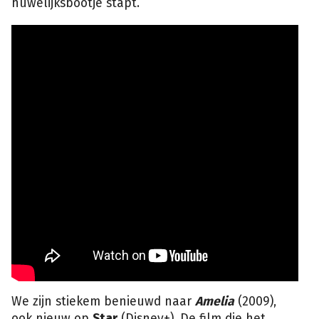
huwelijksbootje stapt.
We zijn stiekem benieuwd naar
Amelia
(2009),
ook nieuw op
Star
(Disney+). De film die het