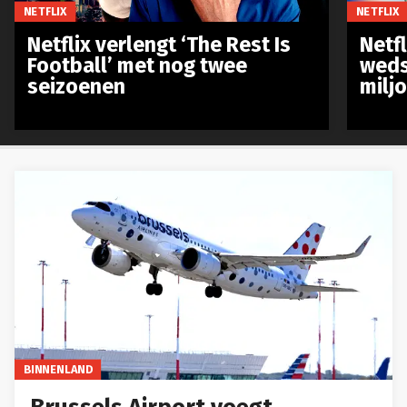
NETFLIX
NETFLIX
Netflix verlengt ‘The Rest Is
Netf
Football’ met nog twee
weds
seizoenen
milj
BINNENLAND