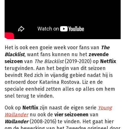
Het is ook een goeie week voor fans van
The
Blacklist
, want fans kunnen nu het
zevende
seizoen
van
The Blacklist
(2019-2020) op
Netflix
terugvinden. Aan het begin van dit seizoen
bevindt Red zich in vijandig gebied nadat hij is
ontvoerd door Katarina Rostova. Liz en de
speciale eenheid zetten alles op alles om hem
snel terug te vinden.
Ook op
Netflix
zijn naast de eigen serie
Young
Wallander
nu ook de
vier seizoenen
van
Wallander
(2008-2016) te vinden. Het gaat hier
om de bewerking van het Zweedse origineel door