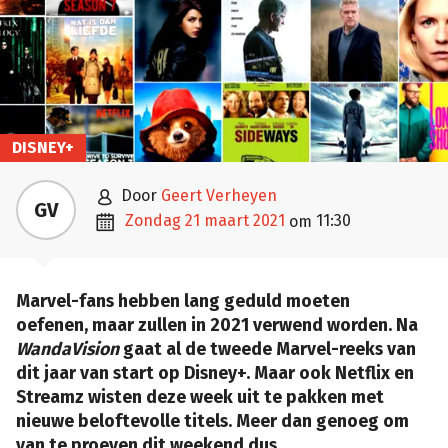
DISNEY+

door
Geert Verheyen
GV

zondag 21 maart 2021
11:30
om
Marvel-fans hebben lang geduld moeten
oefenen, maar zullen in 2021 verwend worden. Na
WandaVision
gaat al de tweede Marvel-reeks van
dit jaar van start op Disney+. Maar ook Netflix en
Streamz wisten deze week uit te pakken met
nieuwe beloftevolle titels. Meer dan genoeg om
van te proeven dit weekend dus.