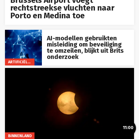
Brussels Airport voegt
rechtstreekse vluchten naar
Porto en Medina toe
AI-modellen gebruikten
misleiding om beveiliging
te omzeilen, blijkt uit Brits
onderzoek
ARTIFICIËLE INTELLIGENTIE
11:00
BINNENLAND