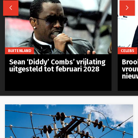


BUITENLAND
CELEBS
Sean ‘Diddy’ Combs’ vrijlating
Broo
uitgesteld tot februari 2028
vrou
nieu