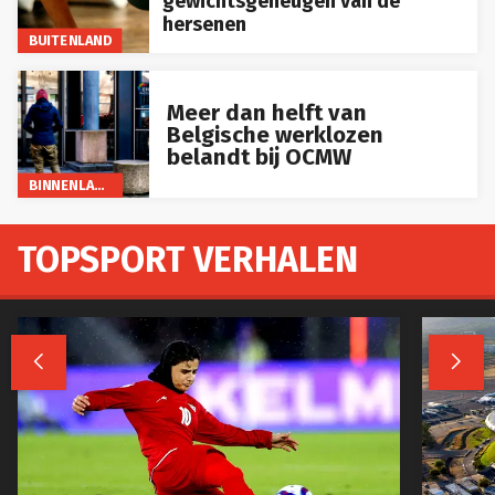
gewichtsgeheugen van de
hersenen
BUITENLAND
Meer dan helft van
Belgische werklozen
belandt bij OCMW
BINNENLAND
TOPSPORT VERHALEN

