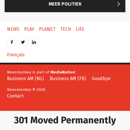

MEER POLITIEK
NEWS
PLAY
PLANET
TECH
LIFE
Français
Newsmonkey is part of
MediaNation
:
Business AM (NL)
Business AM (FR)
Goodbye
Newsmonkey © 2026
Contact
301 Moved Permanently