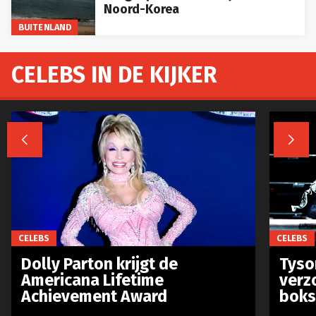
Noord-Korea
BUITENLAND
CELEBS IN DE KIJKER


CELEBS
CELEBS
Dolly Parton krijgt de
Tyso
Americana Lifetime
verz
Achievement Award
boks