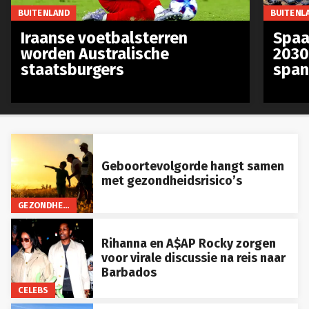
BUITENLAND
BUITENL
Iraanse voetbalsterren
Spaa
worden Australische
2030
staatsburgers
span
Geboortevolgorde hangt samen
met gezondheidsrisico’s
GEZONDHEID
Rihanna en A$AP Rocky zorgen
voor virale discussie na reis naar
Barbados
CELEBS