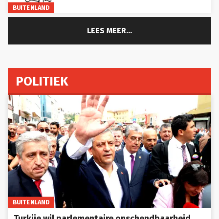
BUITENLAND
LEES MEER...
POLITIEK
BUITENLAND
Turkije wil parlementaire onschendbaarheid