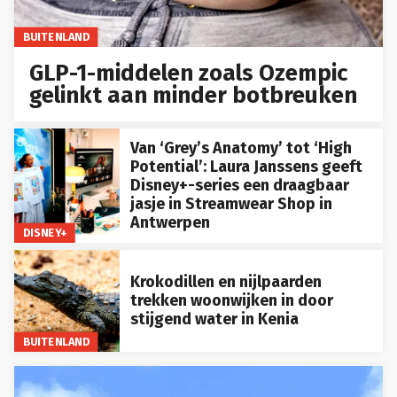
BUITENLAND
GLP-1-middelen zoals Ozempic
gelinkt aan minder botbreuken
Van ‘Grey’s Anatomy’ tot ‘High
Potential’: Laura Janssens geeft
Disney+-series een draagbaar
jasje in Streamwear Shop in
Antwerpen
DISNEY+
Krokodillen en nijlpaarden
trekken woonwijken in door
stijgend water in Kenia
BUITENLAND