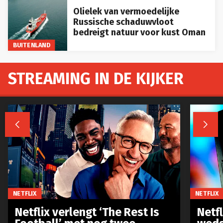
Olielek van vermoedelijke
Russische schaduwvloot
bedreigt natuur voor kust Oman
BUITENLAND
STREAMING IN DE KIJKER


NETFLIX
NETFLIX
Netflix verlengt ‘The Rest Is
Netf