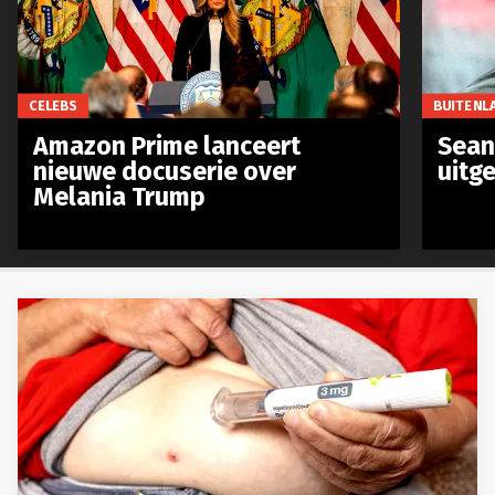
CELEBS
BUITENL
Amazon Prime lanceert
Sean 
nieuwe docuserie over
uitg
Melania Trump