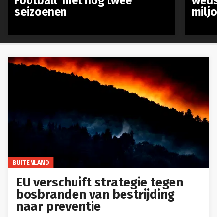
Football’ met nog twee
weds
seizoenen
milj
BUITENLAND
EU verschuift strategie tegen
bosbranden van bestrijding
naar preventie