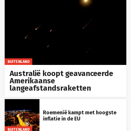
BUITENLAND
Australië koopt geavanceerde
Amerikaanse
langeafstandsraketten
Roemenië kampt met hoogste
inflatie in de EU
BUITENLAND