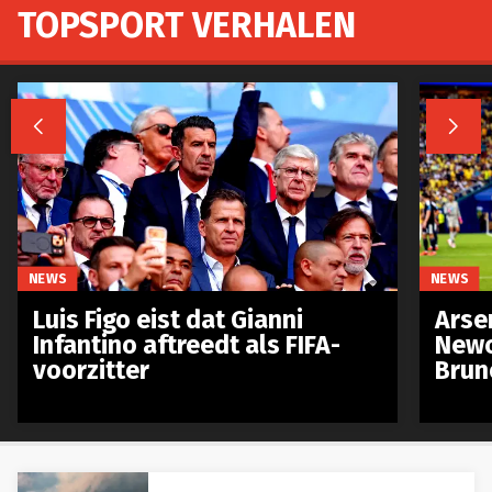
TOPSPORT VERHALEN


NEWS
NEWS
Luis Figo eist dat Gianni
Arse
Infantino aftreedt als FIFA-
Newc
voorzitter
Brun