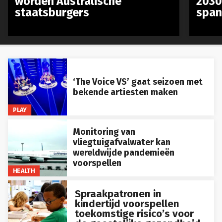
staatsburgers
span
‘The Voice VS’ gaat seizoen met
bekende artiesten maken
PLAY
Monitoring van
vliegtuigafvalwater kan
wereldwijde pandemieën
voorspellen
HEALTH
Spraakpatronen in
kindertijd voorspellen
toekomstige risico’s voor
de geestelijke gezondheid