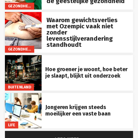
GEZONDHEID
Waarom gewichtsverlies
met Ozempic vaak niet
zonder
levensstijlverandering
standhoudt
GEZONDHEID
Hoe groener je woont, hoe beter
je slaapt, blijkt uit onderzoek
BUITENLAND
Jongeren krijgen steeds
moeilijker een vaste baan
LIFE
LEES MEER...