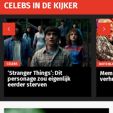
CELEBS IN DE KIJKER


CELEBS
BUITENL
‘Stranger Things’: Dit
Meme
personage zou eigenlijk
verh
eerder sterven