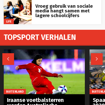
Vroeg gebruik van sociale
media hangt samen met
lagere schoolcijfers
LIFE
TOPSPORT VERHALEN


BUITENLAND
BUITENL
Iraanse voetbalsterren
Spaa
worden Australische
2030