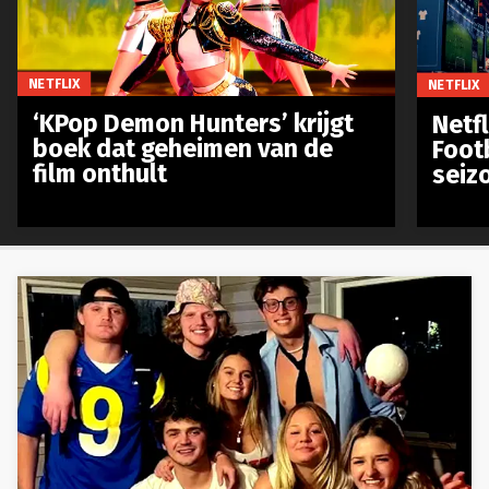
NETFLIX
NETFLIX
‘KPop Demon Hunters’ krijgt
Netfl
boek dat geheimen van de
Foot
film onthult
seiz