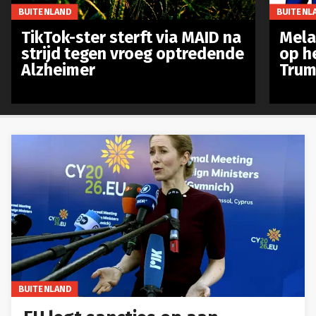
BUITENLAND
BUITENL
TikTok-ster sterft via MAID na
Mela
strijd tegen vroeg optredende
op h
Alzheimer
Trum
BUITENLAND