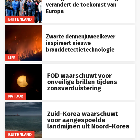
verandert de toekomst van
Europa
BUITENLAND
Zwarte dennenjuweelkever
inspireert nieuwe
branddetectietechnologie
LIFE
FOD waarschuwt voor
onveilige brillen tijdens
zonsverduistering
NATUUR
Zuid-Korea waarschuwt
voor aangespoelde
landmijnen uit Noord-Korea
BUITENLAND