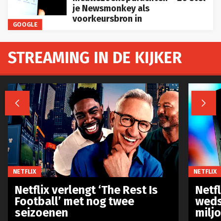
je Newsmonkey als
voorkeursbron in
GOOGLE
STREAMING IN DE KIJKER


NETFLIX
NETFLIX
Netflix verlengt ‘The Rest Is
Netf
Football’ met nog twee
weds
seizoenen
milj