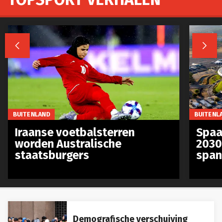


BUITENLAND
BUITENL
Iraanse voetbalsterren
Spaa
worden Australische
2030
staatsburgers
span
Demografische verschuiving