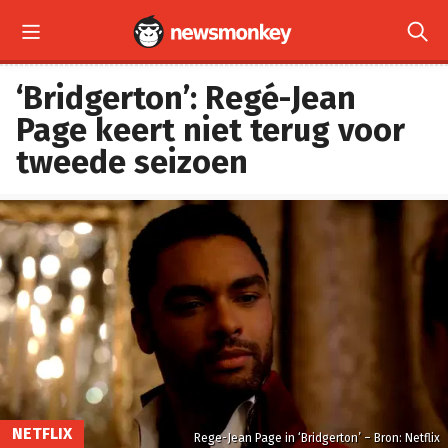


‘Bridgerton’: Regé-Jean
Page keert niet terug voor
tweede seizoen
NETFLIX
Rege-Jean Page in ‘Bridgerton’ – Bron: Netflix