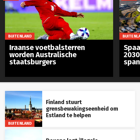
BUITENLAND
BUITENL
Iraanse voetbalsterren
Spaa
worden Australische
2030
staatsburgers
span
Finland stuurt
grensbewakingseenheid om
Estland te helpen
BUITENLAND
Douane legt illegale