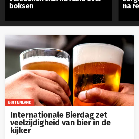
boksen
na r
BUITENLAND
Internationale Bierdag zet
veelzijdigheid van bier in de
kijker