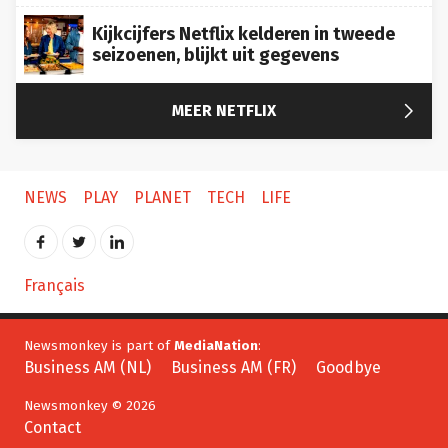
Kijkcijfers Netflix kelderen in tweede
seizoenen, blijkt uit gegevens

MEER NETFLIX
NEWS
PLAY
PLANET
TECH
LIFE
Français
Newsmonkey is part of
MediaNation
:
Business AM (NL)
Business AM (FR)
Goodbye
Newsmonkey © 2026
Contact