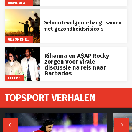
BINNENLAND
Geboortevolgorde hangt samen
met gezondheidsrisico’s
GEZONDHEID
Rihanna en A$AP Rocky
zorgen voor virale
discussie na reis naar
Barbados
CELEBS
TOPSPORT VERHALEN

