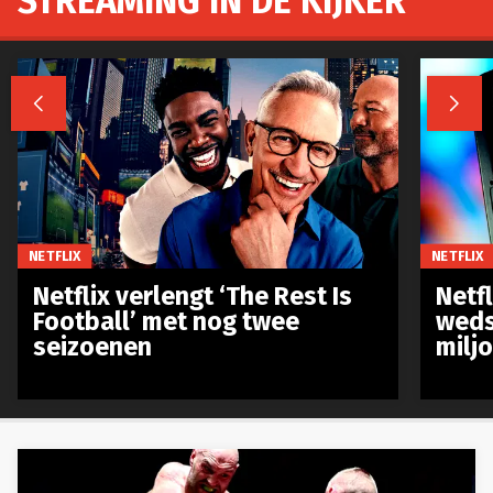
STREAMING IN DE KIJKER


NETFLIX
NETFLIX
Netflix verlengt ‘The Rest Is
Netf
Football’ met nog twee
weds
seizoenen
milj