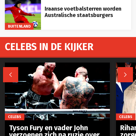
Iraanse voetbalsterren worden
Australische staatsburgers
BUITENLAND
CELEBS IN DE KIJKER


CELEBS
CELEBS
Tyson Fury en vader John
Riha
verzoenen zich na ruzie over
zorg