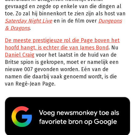
gevraagd en zegde op enkele van die dingen al
toe. Zo zal hij binnenkort te zien zijn als host van
Saterday Night Live
en in de film over
Dungeons
& Dragons
.
De meeste prestigieuze rol die Page boven het
hoofd hangt, is echter die van James Bond
. Nu
Daniel Craig
voor het laatst in de huid van de
Britse spion is gekropen, moet er namelijk een
nieuwe 007 gevonden worden. Eén van de
namen die daarbij vaak genoemd wordt, is die
van Regé-Jean Page.