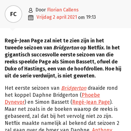

door
Florian Callens
FC

vrijdag 2 april 2021
19:13
om
Regé-Jean Page zal niet te zien zijn in het
tweede seizoen van
Bridgerton
op Netflix. In het
gigantisch succesvolle eerste seizoen van die
reeks speelde Page als Simon Bassett, ofwel de
Duke of Hastings, een van de hoofdrollen. Hoe hij
uit de serie verdwijnt, is niet geweten.
Het eerste seizoen van
Bridgerton
draaide rond
het koppel Daphne Bridgerton (
Phoebe
Dynevor
) en Simon Bassett (
Regé-Jean Page
).
Maar net zoals in de boeken waarop de reeks is
gebaseerd, zal dat bij het vervolg niet zo zijn.
Netflix maakte namelijk al bekend dat seizoen 2
zal gaan over de broer van Daphne,
Anthony