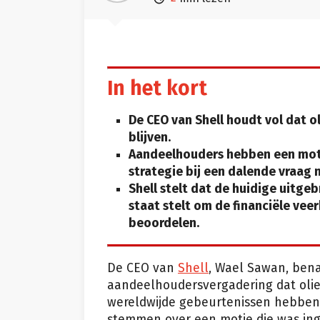
In het kort
De CEO van Shell houdt vol dat o
blijven.
Aandeelhouders hebben een moti
strategie bij een dalende vraag 
Shell stelt dat de huidige uitge
staat stelt om de financiële veer
beoordelen.
De CEO van
Shell
, Wael Sawan, benad
aandeelhoudersvergadering dat olie n
wereldwijde gebeurtenissen hebben
stemmen over een motie die was in