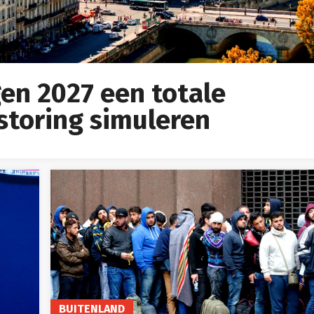
gen 2027 een totale
storing simuleren
BUITENLAND