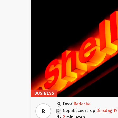
BUSINESS

door
Redactie

R
gepubliceerd op
dinsdag 1

2
min lezen