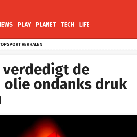
NEWS
PLAY
PLANET
TECH
LIFE
TOPSPORT VERHALEN
 verdedigt de
 olie ondanks druk
n