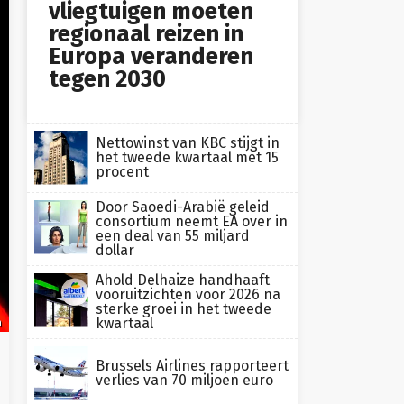
vliegtuigen moeten
regionaal reizen in
Europa veranderen
tegen 2030
Nettowinst van KBC stijgt in
het tweede kwartaal met 15
procent
Door Saoedi-Arabië geleid
consortium neemt EA over in
een deal van 55 miljard
dollar
Ahold Delhaize handhaaft
vooruitzichten voor 2026 na
sterke groei in het tweede
kwartaal
h
Brussels Airlines rapporteert
verlies van 70 miljoen euro