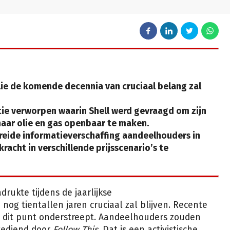
lie de komende decennia van cruciaal belang zal
e verworpen waarin Shell werd gevraagd om zijn
naar olie en gas openbaar te maken.
breide informatieverschaffing aandeelhouders in
kracht in verschillende prijsscenario’s te
rukte tijdens de jaarlijkse
og tientallen jaren cruciaal zal blijven. Recente
 dit punt onderstreept. Aandeelhouders zouden
gediend door
Follow This
. Dat is een activistische