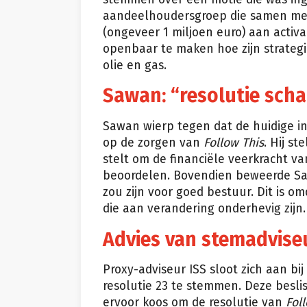
aandeelhoudersgroep die samen met 2
(ongeveer 1 miljoen euro) aan activ
openbaar te maken hoe zijn strategi
olie en gas.
Sawan: “resolutie sch
Sawan wierp tegen dat de huidige in
op de zorgen van
Follow This
. Hij s
stelt om de financiële veerkracht van
beoordelen. Bovendien beweerde Sa
zou zijn voor goed bestuur. Dit is o
die aan verandering onderhevig zijn.
Advies van stemadvise
Proxy-adviseur ISS sloot zich aan b
resolutie 23 te stemmen. Deze besli
ervoor koos om de resolutie van
Fol