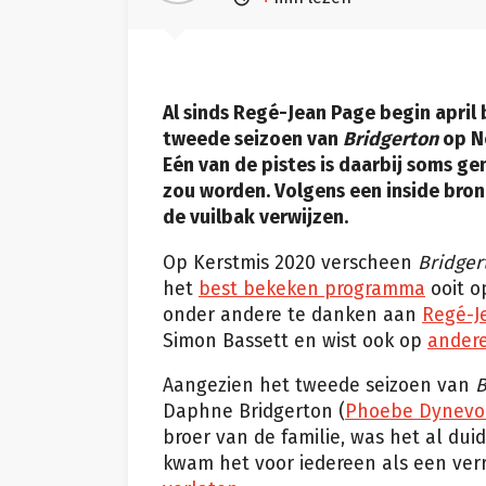
Al sinds Regé-Jean Page begin april b
tweede seizoen van
Bridgerton
op Ne
Eén van de pistes is daarbij soms 
zou worden. Volgens een inside bron
de vuilbak verwijzen.
Op Kerstmis 2020 verscheen
Bridger
het
best bekeken programma
ooit o
onder andere te danken aan
Regé-J
Simon Bassett en wist ook op
ander
Aangezien het tweede seizoen van
B
Daphne Bridgerton (
Phoebe Dynevo
broer van de familie, was het al duid
kwam het voor iedereen als een verr