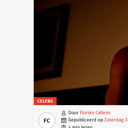
CELEBS

door
Florian Callens

FC
gepubliceerd op
zaterdag 2

4
min lezen