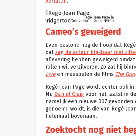
verlaten
.
Regé-Jean Page in
‘Bridgerton’ – Bron: Netflix
Cameo’s geweigerd
Even bestond nog de hoop dat Regé
dat
zag de acteur blijkbaar niet zitt
aflevering hebben geweigerd omdat h
rollen wil verzilveren. Zo zal hij bin
Live
en meespelen de films
The Gra
Regé-Jean Page wordt echter ook in
Nu
Daniel Craig
voor het laatst in d
namelijk een nieuwe 007 gevonden 
genoemd wordt, is die van Regé-Jean
helemaal bovenaan.
Zoektocht nog niet b