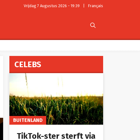
Vrijdag 7 Augustus 2026 - 19:39
|
Français

CELEBS
BUITENLAND
TikTok-ster sterft via