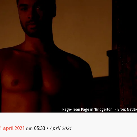
Regé-Jean Page in ‘Bridgerton’ – Bron: Netfli
4 april 2021
05:33
•
April 2021
om