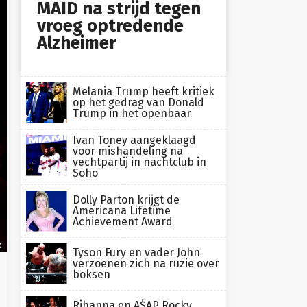
MAID na strijd tegen
vroeg optredende
Alzheimer
Melania Trump heeft kritiek
op het gedrag van Donald
Trump in het openbaar
Ivan Toney aangeklaagd
voor mishandeling na
vechtpartij in nachtclub in
Soho
Dolly Parton krijgt de
Americana Lifetime
Achievement Award
x
Tyson Fury en vader John
verzoenen zich na ruzie over
boksen
Rihanna en A$AP Rocky