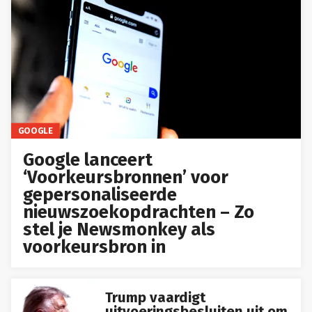
GOOGLE
Google lanceert
‘Voorkeursbronnen’ voor
gepersonaliseerde
nieuwszoekopdrachten – Zo
stel je Newsmonkey als
voorkeursbron in
Trump vaardigt
uitvoeringsbesluiten uit om