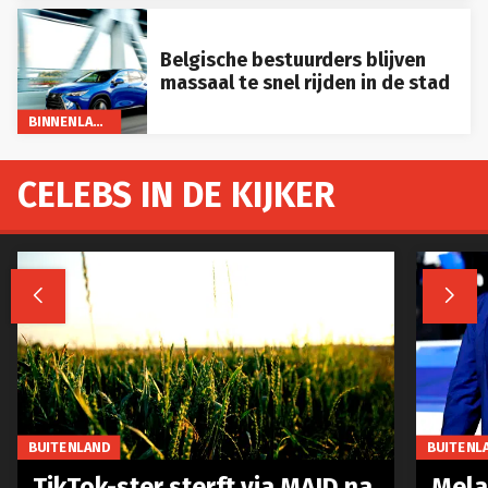
Belgische bestuurders blijven
massaal te snel rijden in de stad
BINNENLAND
CELEBS IN DE KIJKER


BUITENLAND
BUITENL
TikTok-ster sterft via MAID na
Mela