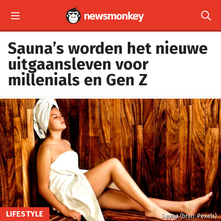


Sauna’s worden het nieuwe
uitgaansleven voor
millenials en Gen Z
LIFESTYLE
Sauna (bron: Pexels)