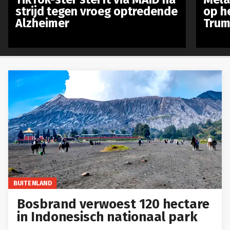
strijd tegen vroeg optredende
op h
Alzheimer
Trum
BUITENLAND
Bosbrand verwoest 120 hectare
in Indonesisch nationaal park