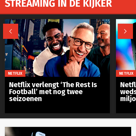
STREAMING IN DE KIJKER


NETFLIX
NETFLIX
Netflix verlengt ‘The Rest Is
Netf
Football’ met nog twee
weds
seizoenen
milj