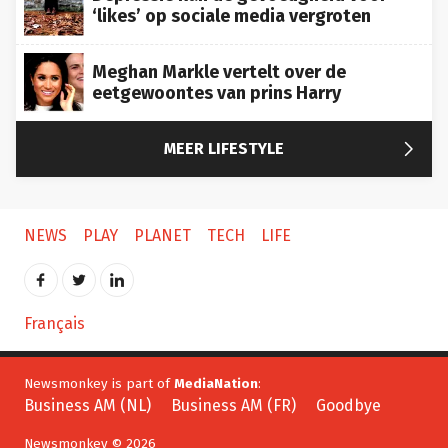
‘likes’ op sociale media vergroten
Meghan Markle vertelt over de
eetgewoontes van prins Harry

MEER LIFESTYLE
NEWS
PLAY
PLANET
TECH
LIFE
Français
Newsmonkey is part of
MediaNation
:
Business AM (NL)
Business AM (FR)
Goodbye
Newsmonkey © 2026