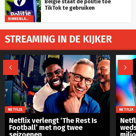
België staat de politie toe
TikTok te gebruiken
BINNENLAND
STREAMING IN DE KIJKER


NETFLIX
NETFLIX
Netflix verlengt ‘The Rest Is
Netf
Football’ met nog twee
weds
seizoenen
milj