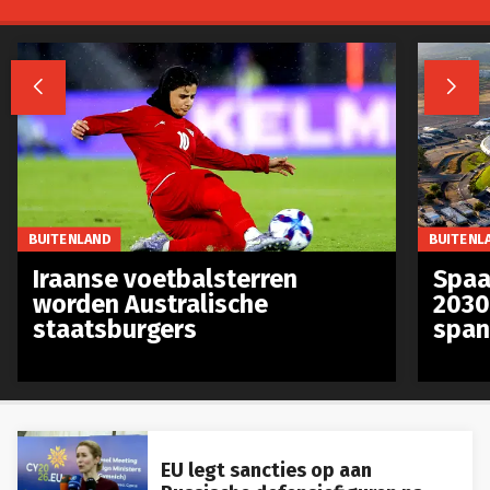


BUITENLAND
BUITENL
Iraanse voetbalsterren
Spaa
worden Australische
2030
staatsburgers
span
EU legt sancties op aan
Russische defensiefiguren na