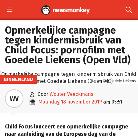


Opmerkelijke campagne
tegen kindermisbruik van
Child Focus: pornofilm met
Goedele Liekens (Open Vld)
BINNENLAND
Twitter @ Goedele Liekens

door
Wouter Veeckmans
WV

maandag 18 november 2019
05:51
om
Child Focus lanceert een opmerkelijke campagne
naar aanleiding van de Europese dag van de