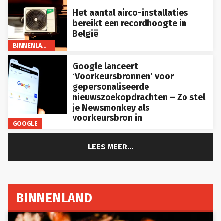
Het aantal airco-installaties
bereikt een recordhoogte in
België
BINNENLAND
Google lanceert
‘Voorkeursbronnen’ voor
gepersonaliseerde
nieuwszoekopdrachten – Zo stel
je Newsmonkey als
voorkeursbron in
GOOGLE
LEES MEER...
BINNENLAND