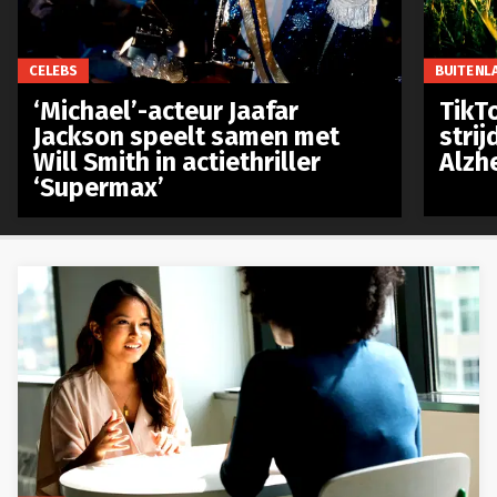
CELEBS
BUITENL
‘Michael’-acteur Jaafar
TikTo
Jackson speelt samen met
stri
Will Smith in actiethriller
Alzh
‘Supermax’