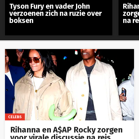
Tyson Fury en vader John
Riha
verzoenen zich na ruzie over
zorg
boksen
na r
CELEBS
Rihanna en A$AP Rocky zorgen
voor virale discussie na reis