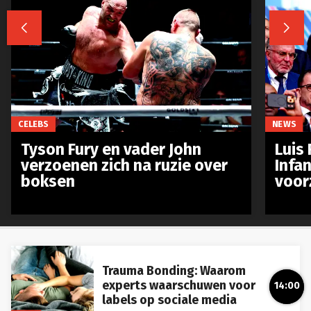


CELEBS
NEWS
Tyson Fury en vader John
Luis 
verzoenen zich na ruzie over
Infan
boksen
voor
Trauma Bonding: Waarom
experts waarschuwen voor
labels op sociale media
14:00
LIFE