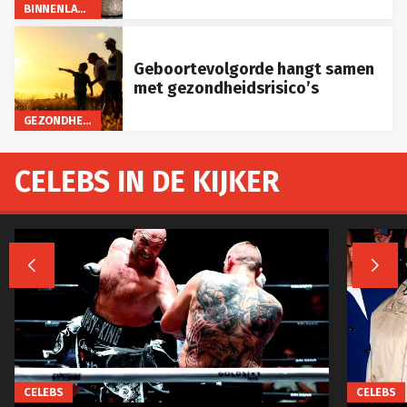
BINNENLAND
Geboortevolgorde hangt samen
met gezondheidsrisico’s
GEZONDHEID
CELEBS IN DE KIJKER


CELEBS
CELEBS