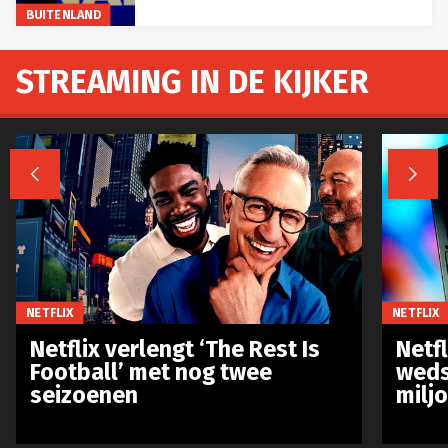
BUITENLAND
STREAMING IN DE KIJKER


NETFLIX
NETFLIX
Netflix verlengt ‘The Rest Is
Netf
Football’ met nog twee
weds
seizoenen
milj