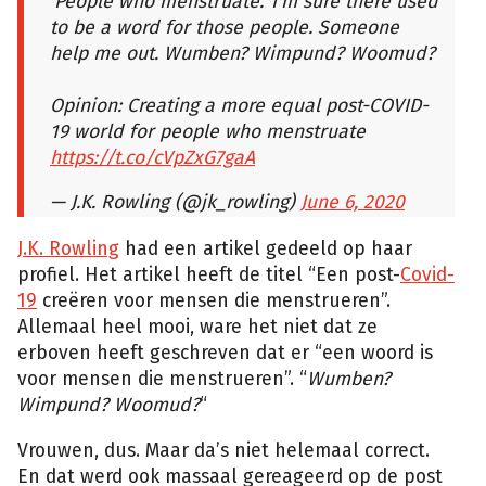
‘People who menstruate.’ I’m sure there used
to be a word for those people. Someone
help me out. Wumben? Wimpund? Woomud?
Opinion: Creating a more equal post-COVID-
19 world for people who menstruate
https://t.co/cVpZxG7gaA
— J.K. Rowling (@jk_rowling)
June 6, 2020
J.K. Rowling
had een artikel gedeeld op haar
profiel. Het artikel heeft de titel “Een post-
Covid-
19
creëren voor mensen die menstrueren”.
Allemaal heel mooi, ware het niet dat ze
erboven heeft geschreven dat er “een woord is
voor mensen die menstrueren”. “
Wumben?
Wimpund? Woomud?
“
Vrouwen, dus. Maar da’s niet helemaal correct.
En dat werd ook massaal gereageerd op de post