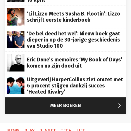
‘Lil Lizzo Meets Sasha B. Flootin’: Lizzo
schrijft eerste kinderboek
‘De bel deed het wel’: Nieuw boek gaat
dieper in op de 30-jarige geschiedenis
van Studio 100
Eric Dane’s memoires ‘My Book of Days’
komen na zijn dood uit
Uitgeverij HarperCollins ziet omzet met
6 procent stijgen dankzij succes
‘Heated Rivalry’

MEER BOEKEN
NEWS
PLAY
PLANET
TECH
LIFE