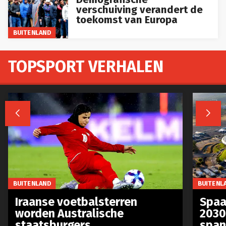
verschuiving verandert de
toekomst van Europa
BUITENLAND
TOPSPORT VERHALEN


BUITENLAND
BUITENL
Iraanse voetbalsterren
Spaa
worden Australische
2030
staatsburgers
span