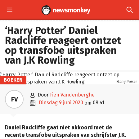


‘Harry Potter’ Daniel
Radcliffe reageert ontzet
op transfobe uitspraken
van J.K Rowling
BOEKEN
Harry Potter

door
Fien Vandenberghe
FV

dinsdag 9 juni 2020
09:41
om
Daniel Radcliffe gaat niet akkoord met de
recente transfobe uitspraken van schrijfster J.K.