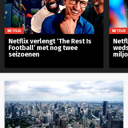
NETFLIX
NETFLIX
Netflix verlengt ‘The Rest Is
Netf
Football’ met nog twee
weds
seizoenen
milj