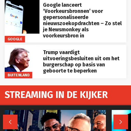
Google lanceert
‘Voorkeursbronnen’ voor
gepersonaliseerde
nieuwszoekopdrachten – Zo stel
je Newsmonkey als
voorkeursbron in
GOOGLE
Trump vaardigt
uitvoeringsbesluiten uit om het
burgerschap op basis van
geboorte te beperken
BUITENLAND
STREAMING IN DE KIJKER

