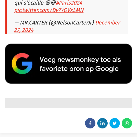
qui s’écaille 💀💀
#Paris2024
pic.twitter.com/Dv7YOVxLMN
— MR.CARTER (@NelsonCarterJr)
December
27, 2024