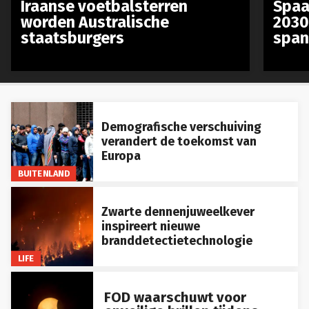
Iraanse voetbalsterren
Spaa
worden Australische
2030
staatsburgers
span
Demografische verschuiving
verandert de toekomst van
Europa
BUITENLAND
Zwarte dennenjuweelkever
inspireert nieuwe
branddetectietechnologie
LIFE
FOD waarschuwt voor
onveilige brillen tijdens