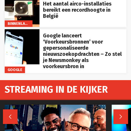
Het aantal airco-installaties
bereikt een recordhoogte in
België
BINNENLAND
Google lanceert
‘Voorkeursbronnen’ voor
gepersonaliseerde
nieuwszoekopdrachten – Zo stel
je Newsmonkey als
voorkeursbron in
GOOGLE
STREAMING IN DE KIJKER

