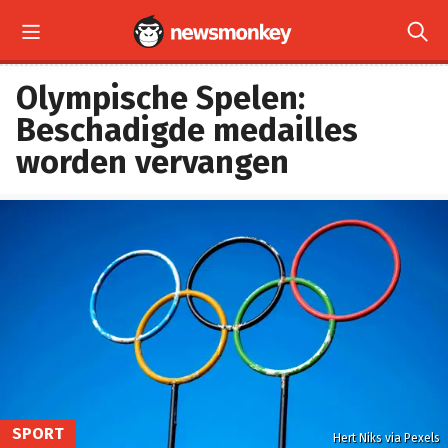


Olympische Spelen:
Beschadigde medailles
worden vervangen
SPORT
Hert Niks via Pexels