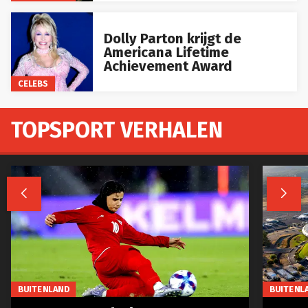
Dolly Parton krijgt de
Americana Lifetime
Achievement Award
CELEBS
TOPSPORT VERHALEN


BUITENLAND
BUITENL