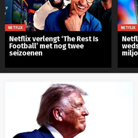
NETFLIX
NETFLIX
Netflix verlengt ‘The Rest Is
Netf
Football’ met nog twee
weds
seizoenen
milj