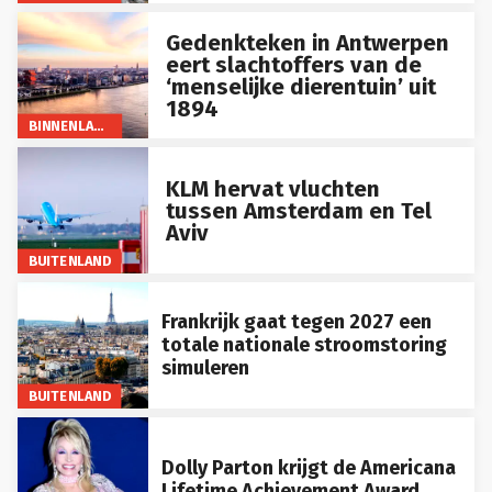
Gedenkteken in Antwerpen
eert slachtoffers van de
‘menselijke dierentuin’ uit
1894
BINNENLAND
KLM hervat vluchten
tussen Amsterdam en Tel
Aviv
BUITENLAND
Frankrijk gaat tegen 2027 een
totale nationale stroomstoring
simuleren
BUITENLAND
Dolly Parton krijgt de Americana
Lifetime Achievement Award