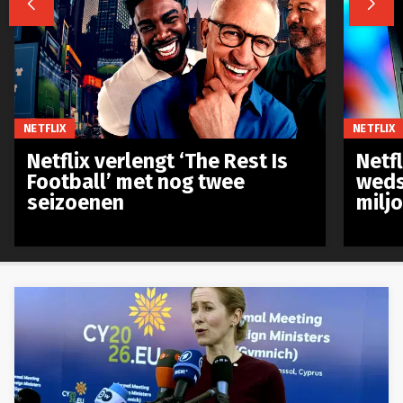


NETFLIX
NETFLIX
Netflix verlengt ‘The Rest Is
Netf
Football’ met nog twee
weds
seizoenen
milj