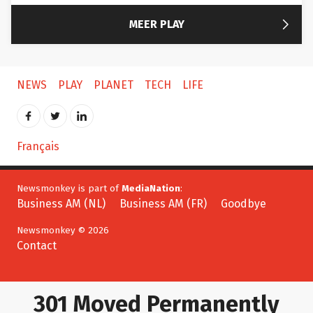

MEER PLAY
NEWS
PLAY
PLANET
TECH
LIFE
Français
Newsmonkey is part of
MediaNation
:
Business AM (NL)
Business AM (FR)
Goodbye
Newsmonkey © 2026
Contact
301 Moved Permanently