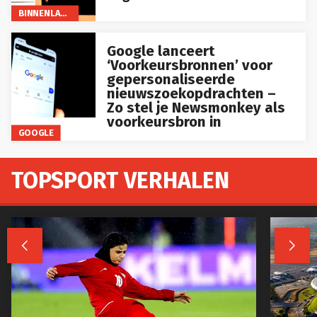
BINNENLAND
Google lanceert
‘Voorkeursbronnen’ voor
gepersonaliseerde
nieuwszoekopdrachten –
Zo stel je Newsmonkey als
voorkeursbron in
GOOGLE
TOPSPORT VERHALEN

