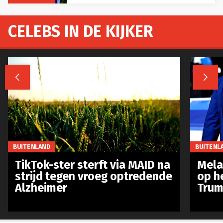
CELEBS IN DE KIJKER


BUITENLAND
BUITENL
TikTok-ster sterft via MAID na
Mela
strijd tegen vroeg optredende
op h
Alzheimer
Trum