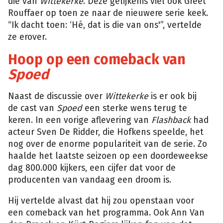
die van
Wittekerke
. Deze gelijkenis viel ook Greet
Rouffaer op toen ze naar de nieuwere serie keek.
“Ik dacht toen: ‘Hé, dat is die van ons'”, vertelde
ze erover.
Hoop op een comeback van
Spoed
Naast de discussie over
Wittekerke
is er ook bij
de cast van
Spoed
een sterke wens terug te
keren. In een vorige aflevering van
Flashback
had
acteur Sven De Ridder, die Hofkens speelde, het
nog over de enorme populariteit van de serie. Zo
haalde het laatste seizoen op een doordeweekse
dag 800.000 kijkers, een cijfer dat voor de
producenten van vandaag een droom is.
Hij vertelde alvast dat hij zou openstaan voor
een comeback van het programma. Ook Ann Van