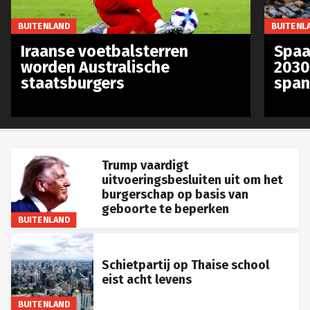
BUITENLAND
BUITENL
Iraanse voetbalsterren
Spaa
worden Australische
2030
staatsburgers
span
Trump vaardigt
uitvoeringsbesluiten uit om het
burgerschap op basis van
geboorte te beperken
BUITENLAND
Schietpartij op Thaise school
eist acht levens
BUITENLAND