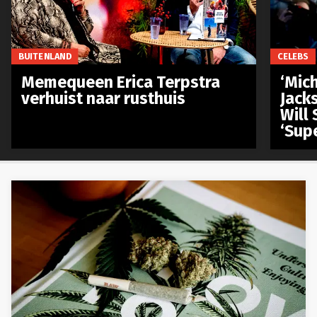
BUITENLAND
CELEBS
Memequeen Erica Terpstra
‘Mich
verhuist naar rusthuis
Jack
Will 
‘Sup