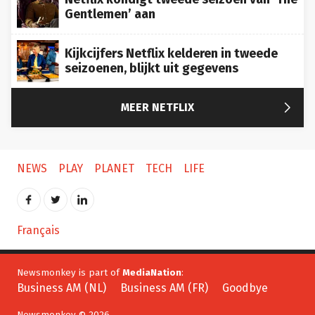
Gentlemen’ aan
Kijkcijfers Netflix kelderen in tweede
seizoenen, blijkt uit gegevens

MEER NETFLIX
NEWS
PLAY
PLANET
TECH
LIFE
Français
Newsmonkey is part of
MediaNation
:
Business AM (NL)
Business AM (FR)
Goodbye
Newsmonkey © 2026