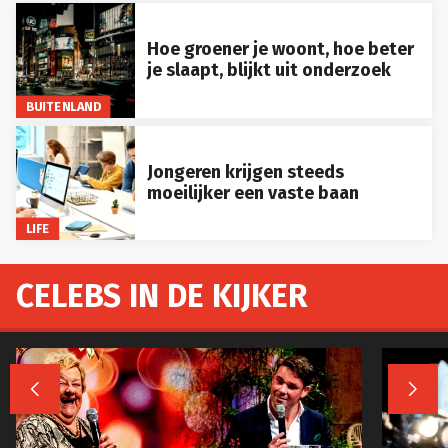
Hoe groener je woont, hoe beter
je slaapt, blijkt uit onderzoek
BUITENLAND
Jongeren krijgen steeds
moeilijker een vaste baan
LIFE
CELEBS IN DE KIJKER

