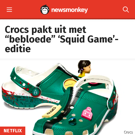


Crocs pakt uit met
“bebloede” ‘Squid Game’-
editie
NETFLIX
Crocs