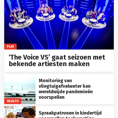
PLAY
‘The Voice VS’ gaat seizoen met
bekende artiesten maken
Monitoring van
vliegtuigafvalwater kan
wereldwijde pandemieën
voorspellen
HEALTH
Spraakpatronen in kindertijd