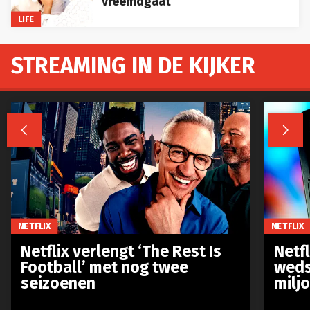
vreemdgaat
LIFE
STREAMING IN DE KIJKER


NETFLIX
NETFLIX
Netflix verlengt ‘The Rest Is
Netf
Football’ met nog twee
weds
seizoenen
milj