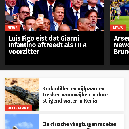
NEWS
NEWS
Luis Figo eist dat Gianni
Arse
Infantino aftreedt als FIFA-
Newc
voorzitter
Brun
Krokodillen en nijlpaarden
trekken woonwijken in door
stijgend water in Kenia
BUITENLAND
Elektrische vliegtuigen moeten