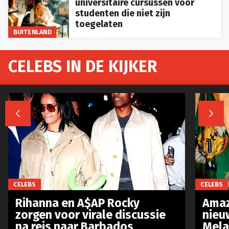
universitaire cursussen voor
studenten die niet zijn
toegelaten
BUITENLAND
CELEBS IN DE KIJKER


CELEBS
CELEBS
Rihanna en A$AP Rocky
Amaz
zorgen voor virale discussie
nieu
na reis naar Barbados
Mela