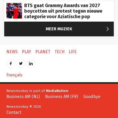
BTS gaat Grammy Awards van 2027
boycotten uit protest tegen nieuwe
categorie voor Aziatische pop

MEER MUZIEK
NEWS
PLAY
PLANET
TECH
LIFE
Français
Newsmonkey is part of
MediaNation
:
Business AM (NL)
Business AM (FR)
Goodbye
Newsmonkey © 2026
Contact