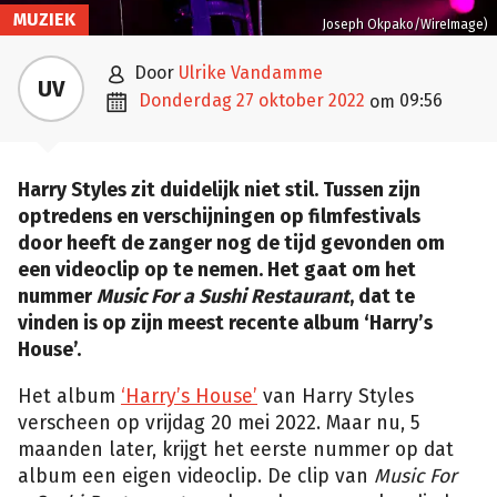
MUZIEK
Joseph Okpako/WireImage)

door
Ulrike Vandamme
UV

donderdag 27 oktober 2022
09:56
om
Harry Styles zit duidelijk niet stil. Tussen zijn
optredens en verschijningen op filmfestivals
door heeft de zanger nog de tijd gevonden om
een videoclip op te nemen. Het gaat om het
nummer
Music For a Sushi Restaurant
, dat te
vinden is op zijn meest recente album ‘Harry’s
House’.
Het album
‘Harry’s House’
van Harry Styles
verscheen op vrijdag 20 mei 2022. Maar nu, 5
maanden later, krijgt het eerste nummer op dat
album een eigen videoclip. De clip van
Music For