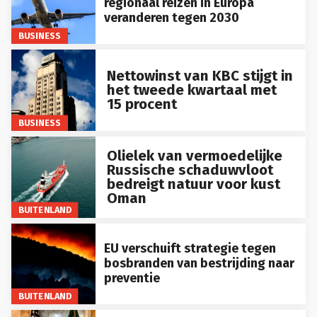
regionaal reizen in Europa
veranderen tegen 2030
BUSINESS
Nettowinst van KBC stijgt in
het tweede kwartaal met
15 procent
BUSINESS
Olielek van vermoedelijke
Russische schaduwvloot
bedreigt natuur voor kust
Oman
BUITENLAND
EU verschuift strategie tegen
bosbranden van bestrijding naar
preventie
BUITENLAND