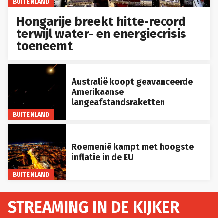
BUITENLAND
Hongarije breekt hitte-record
terwijl water- en energiecrisis
toeneemt
Australië koopt geavanceerde
Amerikaanse
langeafstandsraketten
BUITENLAND
Roemenië kampt met hoogste
inflatie in de EU
BUITENLAND
STREAMING IN DE KIJKER