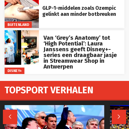
GLP-1-middelen zoals Ozempic
gelinkt aan minder botbreuken
BUITENLAND
Van ‘Grey’s Anatomy’ tot
‘High Potential’: Laura
Janssens geeft Disney+-
series een draagbaar jasje
in Streamwear Shop in
Antwerpen
DISNEY+
TOPSPORT VERHALEN

