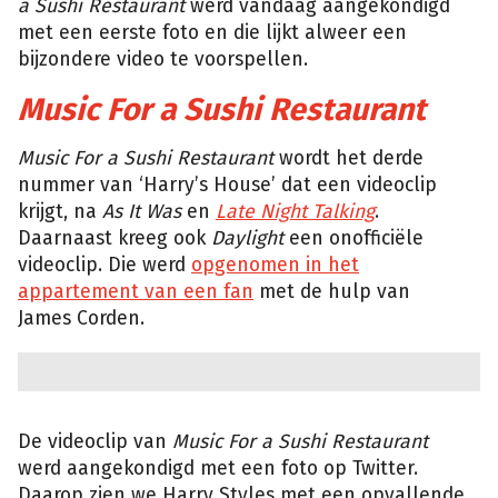
a Sushi Restaurant
werd vandaag aangekondigd
met een eerste foto en die lijkt alweer een
bijzondere video te voorspellen.
Music For a Sushi Restaurant
Music For a Sushi Restaurant
wordt het derde
nummer van ‘Harry’s House’ dat een videoclip
krijgt, na
As It Was
en
Late Night Talking
.
Daarnaast kreeg ook
Daylight
een onofficiële
videoclip. Die werd
opgenomen in het
appartement van een fan
met de hulp van
James Corden.
De videoclip van
Music For a Sushi Restaurant
werd aangekondigd met een foto op Twitter.
Daarop zien we Harry Styles met een opvallende