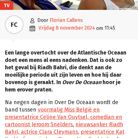
TV
Play4

door
Florian Callens
FC

vrijdag 8 november 2024
11:45
om
Een lange overtocht over de Atlantische Oceaan
doet een mens al eens nadenken. Dat is ook zo
het geval bij Riadh Bahri, die denkt aan de
moeilijke periode uit zijn leven en hoe hij daar
bovenop is geraakt. In
Over De Oceaan
hoor je
hem erover praten.
Na negen dagen in Over De Oceaan wordt de
band tussen
voormalig Miss België en
presentatrice Celine Van Ouytsel, comedian en
cartoonist Jeroom Snelders
,
nieuwsanker Riadh
Bahri, actrice Clara Cleymans,
presentatrice Kat