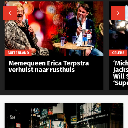


BUITENLAND
CELEBS
Memequeen Erica Terpstra
‘Mich
verhuist naar rusthuis
Jack
Will 
‘Sup