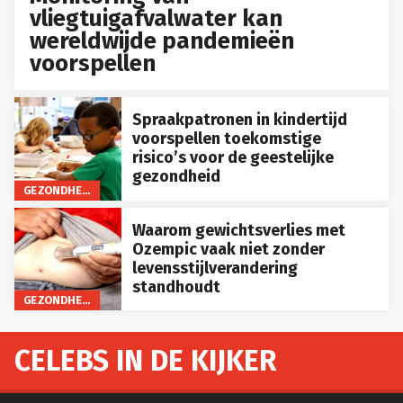
vliegtuigafvalwater kan
wereldwijde pandemieën
voorspellen
Spraakpatronen in kindertijd
voorspellen toekomstige
risico’s voor de geestelijke
gezondheid
GEZONDHEID
Waarom gewichtsverlies met
Ozempic vaak niet zonder
levensstijlverandering
standhoudt
GEZONDHEID
CELEBS IN DE KIJKER