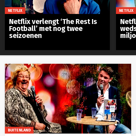
NETFLIX
NETFLIX
Netflix verlengt ‘The Rest Is
Netf
Football’ met nog twee
weds
seizoenen
milj
BUITENLAND