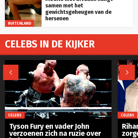
samen met het
gewichtsgeheugen van de
hersenen
BUITENLAND
CELEBS IN DE KIJKER


CELEBS
CELEBS
Tyson Fury en vader John
Riha
verzoenen zich na ruzie over
zorg