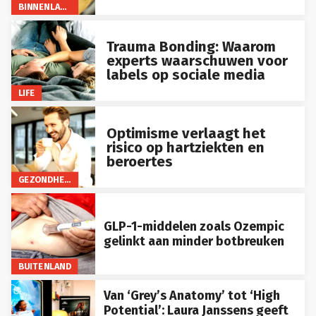
BINNENLAND
Trauma Bonding: Waarom
experts waarschuwen voor
labels op sociale media
LIFE
Optimisme verlaagt het
risico op hartziekten en
beroertes
GEZONDHEID
GLP-1-middelen zoals Ozempic
gelinkt aan minder botbreuken
BUITENLAND
Van ‘Grey’s Anatomy’ tot ‘High
Potential’: Laura Janssens geeft