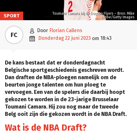
Toumani Camara bij de Dayton Flyers – Bron: Mike
SPORT
Stobe/Getty Images

door
Florian Callens
FC

donderdag 22 juni 2023
18:43
om
De kans bestaat dat er donderdagnacht
Belgische sportgeschiedenis geschreven wordt.
Dan draften de NBA-ploegen namelijk om de
beurten jonge talenten om hun ploeg te
vervoegen. Een van de spelers die daarbij hoopt
gekozen te worden in de 23-jarige Brusselaar
Toumani Camara. Hij zou nog maar de tweede
Belg ooit zijn die gekozen wordt in de NBA Draft.
Wat is de NBA Draft?