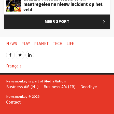
maatregelen na nieuw incident op het
veld

MEER SPORT
NEWS
PLAY
PLANET
TECH
LIFE
Français
Newsmonkey is part of
MediaNation
:
Business AM (NL)
Business AM (FR)
Goodbye
Newsmonkey © 2026
Contact