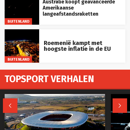
Australië koopt geavanceerde
Amerikaanse
langeafstandsraketten
BUITENLAND
Roemenië kampt met
hoogste inflatie in de EU
BUITENLAND
TOPSPORT VERHALEN

