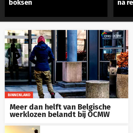
boksen
na r
BINNENLAND
Meer dan helft van Belgische
werklozen belandt bij OCMW