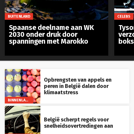
BUITENLAND
CELEBS
Spaanse deelname aan WK
Tyso
2030 onder druk door
verz
spanningen met Marokko
boks
Opbrengsten van appels en
peren in België dalen door
klimaatstress
BINNENLAND
België scherpt regels voor
snelheidsovertredingen aan