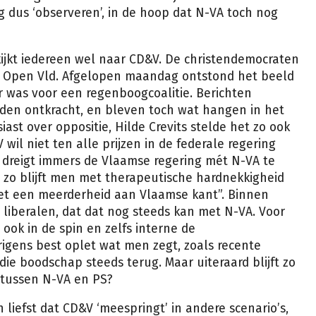
 dus ‘observeren’, in de hoop dat N-VA toch nog
kijkt iedereen wel naar CD&V. De christendemocraten
n Open Vld. Afgelopen maandag ontstond het beeld
ar was voor een regenboogcoalitie. Berichten
erden ontkracht, en bleven toch wat hangen in het
siast over oppositie, Hilde Crevits stelde het zo ook
wil niet ten alle prijzen in de federale regering
 dreigt immers de Vlaamse regering mét N-VA te
, zo blijft men met therapeutische hardnekkigheid
met een meerderheid aan Vlaamse kant”. Binnen
 liberalen, dat dat nog steeds kan met N-VA. Voor
ook in de spin en zelfs interne de
igens best oplet wat men zegt, zoals recente
ie boodschap steeds terug. Maar uiteraard blijft zo
t tussen N-VA en PS?
 liefst dat CD&V ‘meespringt’ in andere scenario’s,