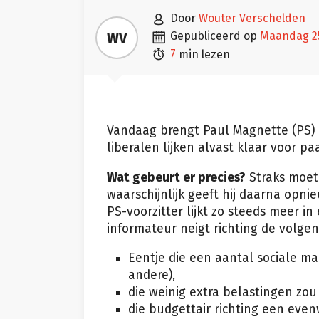

door
Wouter Verschelden

WV
gepubliceerd op
maandag 

7
min lezen
Vandaag brengt Paul Magnette (PS) 
liberalen lijken alvast klaar voor p
Wat gebeurt er precies?
Straks moet 
waarschijnlijk geeft hij daarna opn
PS-voorzitter lijkt zo steeds meer i
informateur neigt richting de volgen
Eentje die een aantal sociale 
andere),
die weinig extra belastingen zou 
die budgettair richting een even