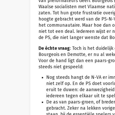
van preformateurs Geert Bourgeois
Waalse socialisten met Vlaamse nati
zaten. Tot hun grote frustratie overi
hoogte gebracht werd van de PS-N-VA
het communautaire. Maar hoe dan o
niet tot een deal. Iedereen wijst er 
de PS, die niet langer wenste dat B
De échte vraag
: Toch is het duideli
Bourgeois en Demotte, er nu al wek
Voor de hand ligt dan een paars-gro
steeds niet gespeeld:
Nog steeds hangt de N-VA er imme
niet zelf op. En de PS doet voo
eruit te duwen: de aanwezigheid 
iedereen tegen elkaar uit te spe
De as van paars-groen, of brede
gebracht. Zeker na lekken vorige 
staan, bij de essentiële spelers 