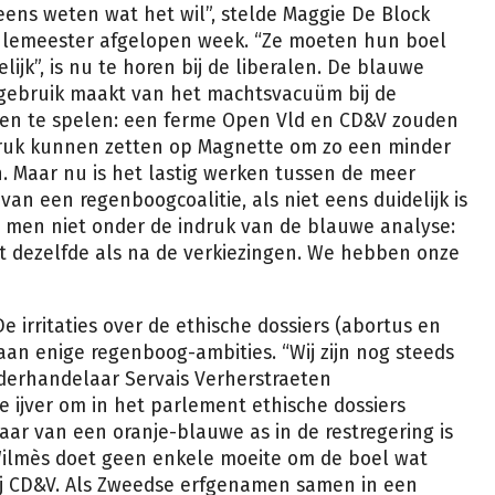
eens weten wat het wil”, stelde Maggie De Block
meulemeester afgelopen week. “Ze moeten hun boel
lijk”, is nu te horen bij de liberalen. De blauwe
 gebruik maakt van het machtsvacuüm bij de
een te spelen: een ferme Open Vld en CD&V zouden
ruk kunnen zetten op Magnette om zo een minder
n. Maar nu is het lastig werken tussen de meer
 van een regenboogcoalitie, als niet eens duidelijk is
V is men niet onder de indruk van de blauwe analyse:
ent dezelfde als na de verkiezingen. We hebben onze
e irritaties over de ethische dossiers (abortus en
an enige regenboog-ambities. “Wij zijn nog steeds
nderhandelaar Servais Verherstraeten
 ijver om in het parlement ethische dossiers
ar van een oranje-blauwe as in de restregering is
Wilmès doet geen enkele moeite om de boel wat
bij CD&V. Als Zweedse erfgenamen samen in een