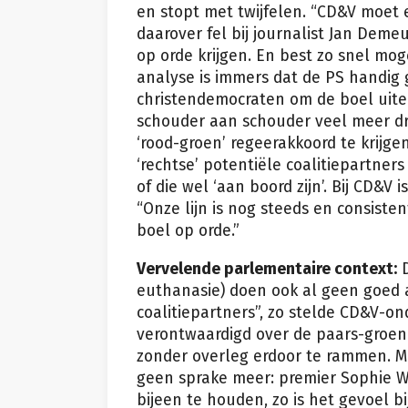
en stopt met twijfelen. “CD&V moet 
daarover fel bij journalist Jan De
op orde krijgen. En best zo snel moge
analyse is immers dat de PS handig
christendemocraten om de boel uit
schouder aan schouder veel meer d
‘rood-groen’ regeerakkoord te krijge
‘rechtse’ potentiële coalitiepartners
of die wel ‘aan boord zijn’. Bij CD&
“Onze lijn is nog steeds en consist
boel op orde.”
Vervelende parlementaire context:
D
euthanasie) doen ook al geen goed a
coalitiepartners”, zo stelde CD&V-o
verontwaardigd over de paars-groene
zonder overleg erdoor te rammen. Ma
geen sprake meer: premier Sophie 
bijeen te houden, zo is het gevoel 