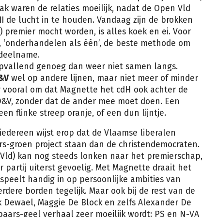
ak waren de relaties moeilijk, nadat de Open Vld
I de lucht in te houden. Vandaag zijn de brokken
) premier mocht worden, is alles koek en ei. Voor
ie, ‘onderhandelen als één’, de beste methode om
sdeelname.
pvallend genoeg dan weer niet samen langs.
&V
wel op andere lijnen, maar niet meer of minder
 vooral om dat Magnette het cdH ook achter de
D&V, zonder dat de ander mee moet doen. Een
n flinke streep oranje, of een dun lijntje.
edereen wijst erop dat de Vlaamse liberalen
rs-groen project staan dan de christendemocraten.
Vld) kan nog steeds lonken naar het premierschap,
r partij uiterst gevoelig. Met Magnette draait het
 speelt handig in op persoonlijke ambities van
dere borden tegelijk. Maar ook bij de rest van de
k Dewael, Maggie De Block en zelfs Alexander De
paars-geel verhaal zeer moeilijk wordt: PS en N-VA