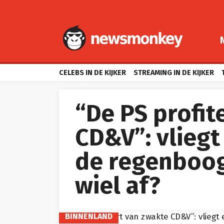
CELEBS IN DE KIJKER
STREAMING IN DE KIJKER
“De PS profit
CD&V”: vlieg
de regenboog
wiel af?
BINNENLAND