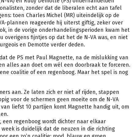
 (N-VA) en Rudy Demotte (PS) onderhandelden
onalisten, zonder dat de liberalen echt aan tafel
gens: toen Charles Michel (MR) uiteindelijk op de
-plannen reageerde hij uiterst giftig, zeker over
ok, in de vorige onderhandelingsperioden kwam het
nu overigens fijntjes op dat het de N-VA was, en niet
ourgeois en Demotte verder deden.
jk dat de PS met Paul Magnette, na de mislukking van
en alles aan doet om wél een doorbraak te forceren.
ene coalitie of een regenboog. Maar het spel is nog
rs aan. Ze laten zich er niet af rijden, stappen
rlopig voor de schermen geen moeite om de N-VA
van liefst 10 partijen komt Magnette handig uit, om
len.
r, een regenboog wordt dichter naar elkaar
week is duidelijk dat de neuzen in die richting
voor een zo’n coalitie: rood, blauw en groen.