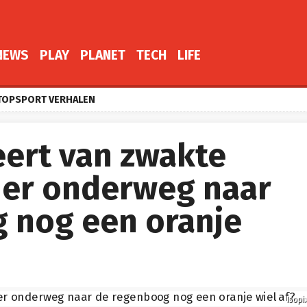
NEWS
PLAY
PLANET
TECH
LIFE
TOPSPORT VERHALEN
eert van zwakte
t er onderweg naar
 nog een oranje
Isopi