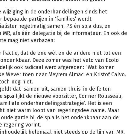
e wijziging in de onderhandelingen sinds het
r bepaalde partijen in ‘families’ wordt
ialisten regelmatig samen, PS én sp.a dus, en
 MR, als één delegatie bij de informateur. En ook de
ste mag niet verbazen:
e fractie, dat de ene wél en de andere niet tot een
ht ondenkbaar. Deze zomer was het veto van Ecolo
delijk ook radicaal werd afgereden: “Wat komen
 De Wever toen naar Meyrem Almaci en Kristof Calvo.
toch nog niet.
geldt dat ‘samen uit, samen thuis’ in de feiten
de
sp.a
lijkt de nieuwe voorzitter, Conner Rousseau,
familiale onderhandelingsstrategie’. Het is een
ht niet warm loopt van regeringsdeelname. Maar
 oude garde bij de sp.a is het ondenkbaar aan de
e regering vormt.
inhoudelijk helemaal niet steeds op de lijn van MR,