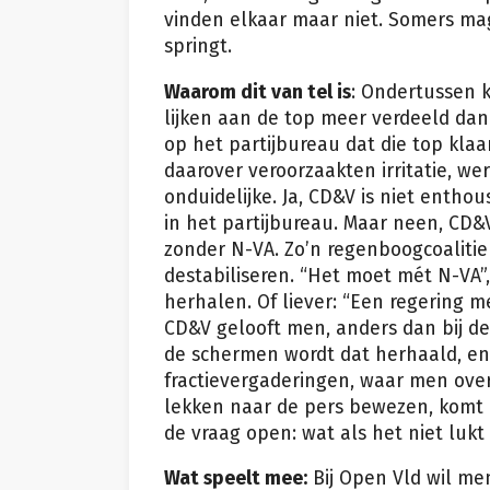
vinden elkaar maar niet. Somers mag
springt.
Waarom dit van tel is
: Ondertussen 
lijken aan de top meer verdeeld da
op het partijbureau dat die top kla
daarover veroorzaakten irritatie, w
onduidelijke. Ja, CD&V is niet enthou
in het partijbureau. Maar neen, CD&V 
zonder N-VA. Zo’n regenboogcoalitie
destabiliseren. “Het moet mét N-VA”
herhalen. Of liever: “Een regering 
CD&V gelooft men, anders dan bij de
de schermen wordt dat herhaald, en 
fractievergaderingen, waar men over
lekken naar de pers bewezen, komt d
de vraag open: wat als het niet luk
Wat speelt mee:
Bij Open Vld wil men