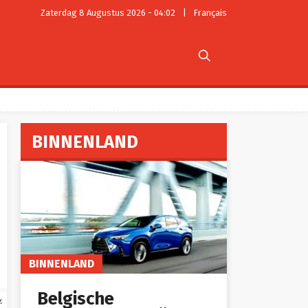
Zaterdag 8 Augustus 2026 - 04:02
|
Français

BINNENLAND
BINNENLAND
Belgische
x