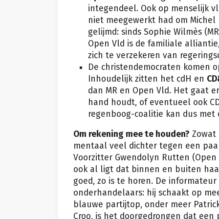
integendeel. Ook op menselijk vl
niet meegewerkt had om Michel I
gelijmd: sinds Sophie Wilmès (MR
Open Vld is de familiale alliant
zich te verzekeren van regering
De christendemocraten komen o
Inhoudelijk zitten het cdH en
CD
dan MR en Open Vld. Het gaat er
hand houdt, of eventueel ook C
regenboog-coalitie kan dus met ee
Om rekening mee te houden?
Zowat i
mentaal veel dichter tegen een paa
Voorzitter Gwendolyn Rutten (Open 
ook al ligt dat binnen en buiten haa
goed, zo is te horen. De informateur
onderhandelaars: hij schaakt op meer
blauwe partijtop, onder meer Patric
Croo, is het doorgedrongen dat een 