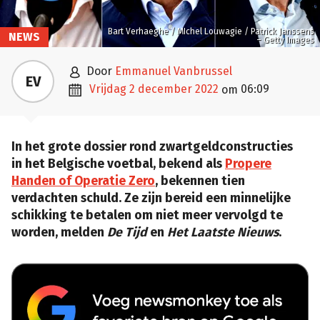
Bart Verhaeghe / MIchel Louwagie / Patrick Janssens
NEWS
– Getty Images

door
Emmanuel Vanbrussel
EV

vrijdag 2 december 2022
06:09
om
In het grote dossier rond zwartgeldconstructies
in het Belgische voetbal, bekend als
Propere
Handen of Operatie Zero
, bekennen tien
verdachten schuld. Ze zijn bereid een minnelijke
schikking te betalen om niet meer vervolgd te
worden, melden
De Tijd
en
Het Laatste Nieuws
.