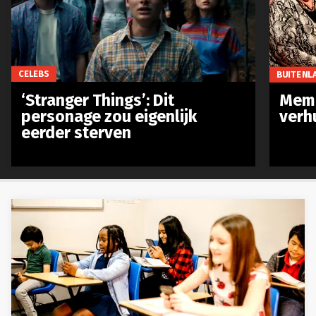
CELEBS
BUITENL
‘Stranger Things’: Dit
Meme
personage zou eigenlijk
verh
eerder sterven