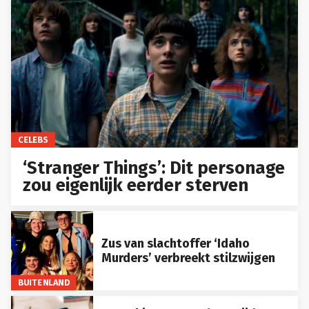
CELEBS
‘Stranger Things’: Dit personage
zou eigenlijk eerder sterven
Zus van slachtoffer ‘Idaho
Murders’ verbreekt stilzwijgen
BUITENLAND