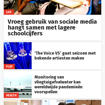
LIFE
Vroeg gebruik van sociale media
hangt samen met lagere
schoolcijfers
‘The Voice VS’ gaat seizoen met
bekende artiesten maken
PLAY
Monitoring van
vliegtuigafvalwater kan
wereldwijde pandemieën
voorspellen
HEALTH