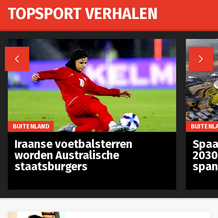
TOPSPORT VERHALEN


BUITENLAND
BUITENL
Iraanse voetbalsterren
Spaa
worden Australische
2030
staatsburgers
span