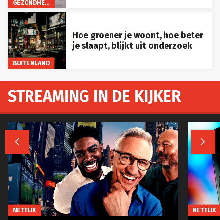
GEZONDHEID
Hoe groener je woont, hoe beter
je slaapt, blijkt uit onderzoek
BUITENLAND
STREAMING IN DE KIJKER


NETFLIX
NETFLIX