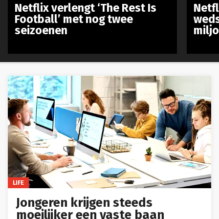
Netflix verlengt ‘The Rest Is
Netf
Football’ met nog twee
weds
seizoenen
milj
LIFE
Jongeren krijgen steeds
moeilijker een vaste baan